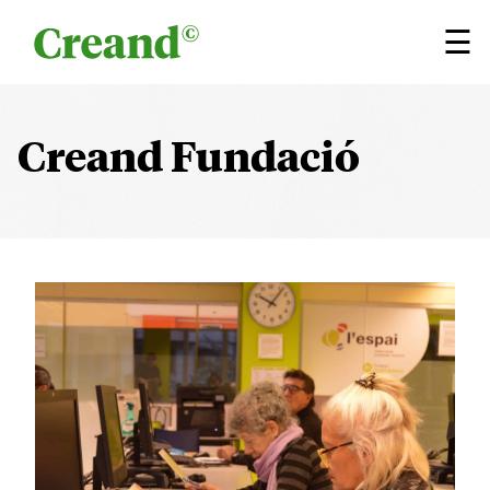
Vés al contingut
×
☰
Creand Fundació