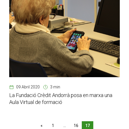
09 Abril 2020
3 min
La Fundació Crèdit Andorrà posa en marxa una
Aula Virtual de formació
«
1
…
16
17