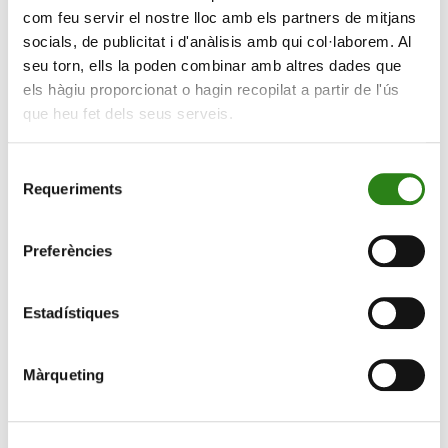
com feu servir el nostre lloc amb els partners de mitjans
socials, de publicitat i d'anàlisis amb qui col·laborem. Al
seu torn, ells la poden combinar amb altres dades que
els hàgiu proporcionat o hagin recopilat a partir de l'ús
que heu fet dels seus serveis.
Selecció
Requeriments
de
consentiment
01 Gen. 2023
1 min
Preferències
Valsos i polkes en el concert de Cap d’Any per
acomiadar l’Ordino Clàssic
Estadístiques
Màrqueting