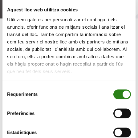
Aquest lloc web utilitza cookies
Utilitzem galetes per personalitzar el contingut i els
anuncis, oferir funcions de mitjans socials i analitzar el
trànsit del lloc. També compartim la informació sobre
com feu servir el nostre lloc amb els partners de mitjans
Compromís amb el
socials, de publicitat i d'anàlisis amb qui col·laborem. Al
seu torn, ells la poden combinar amb altres dades que
medi
ambient
els hàgiu proporcionat o hagin recopilat a partir de l'ús
que heu fet dels seus serveis.
El nostre compromís amb l’entorn ens posiciona com un
Selecció
dels bancs andorrans pioners en la protecció del medi, un
Requeriments
de
dels principals actius del nostre país.
consentiment
Preferències
Descobreix-ne més
Estadístiques