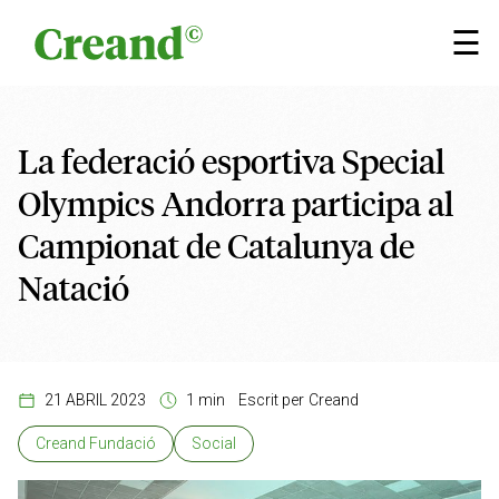
Vés al contingut
×
☰
La federació esportiva Special
Olympics Andorra participa al
Campionat de Catalunya de
Natació
21 ABRIL 2023
1 min
Escrit per
Creand
Creand Fundació
Social