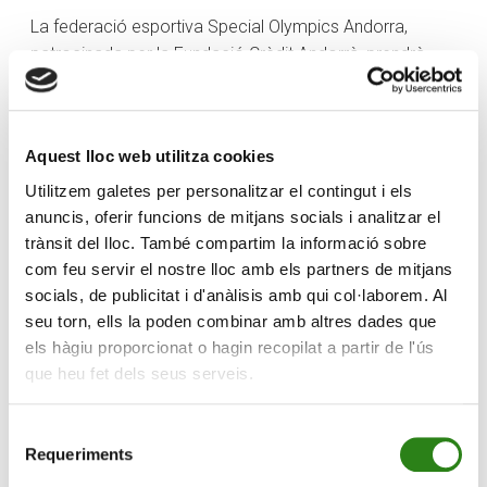
La federació esportiva Special Olympics Andorra,
patrocinada per la Fundació Crèdit Andorrà, prendrà
part al Campionat de Catalunya de Natació, organitzat
per la Federació Catalana d’Esports per a Persones
amb Discapacitat Intel·lectual. La competició tindrà lloc
Aquest lloc web utilitza cookies
el diumenge 22 de gener, a les instal·lacions del Club de
Natació Lloret de Mar.
Utilitzem galetes per personalitzar el contingut i els
anuncis, oferir funcions de mitjans socials i analitzar el
Per part de la delegació andorrana hi participaran setze
trànsit del lloc. També compartim la informació sobre
esportistes: Jordi Tarifa, Nelson Gonçalves, Oriol March,
com feu servir el nostre lloc amb els partners de mitjans
Abdel Zarioh, Juan Pablo Bellenzier, Cristian de Sousa,
socials, de publicitat i d'anàlisis amb qui col·laborem. Al
Jordi Caetano, Sandra Marrackchi, Jordi Tenias, Sergi
seu torn, ells la poden combinar amb altres dades que
Cuberes, Jennifer Vilchez, Nàdia Roser, Aina Baron,
els hàgiu proporcionat o hagin recopilat a partir de l'ús
Clàudia Ramos, Pau Alay i Miriam Pons.
que heu fet dels seus serveis.
A més de la delegació andorrana també hi participaran
Selecció
els clubs o entitats següents: Pineda de Mar ADIAM,
Requeriments
de
Centre d’Educació Especial l’Àngel d’Amposta,
consentiment