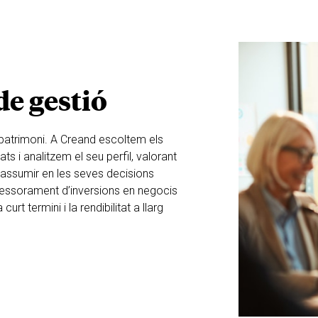
de gestió
l patrimoni. A Creand escoltem els
s i analitzem el seu perfil,
valorant
 assumir en les seves
decisions
sessorament d’inversions
en negocis
 curt termini i
la rendibilitat a llarg