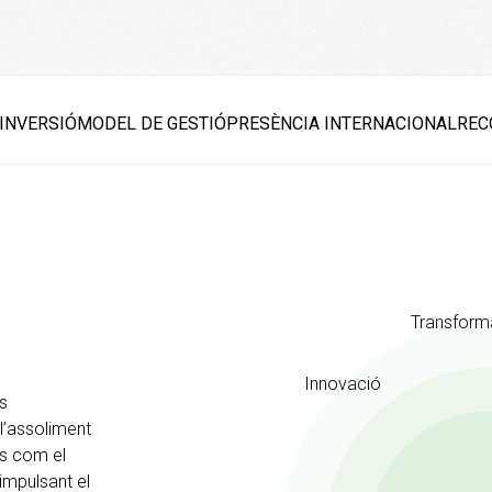
 INVERSIÓ
MODEL DE GESTIÓ
PRESÈNCIA INTERNACIONAL
REC
Transfor
Innovació
os
l’assoliment
os com el
impulsant el