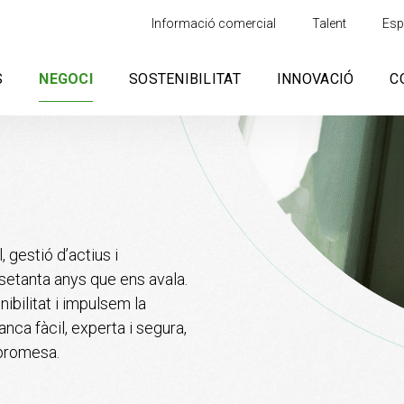
Informació comercial
Talent
Esp
S
NEGOCI
SOSTENIBILITAT
INNOVACIÓ
C
 gestió d’actius
i
setanta anys
que ens avala.
ibilitat
i impulsem la
 banca
fàcil, experta i segura,
romesa.