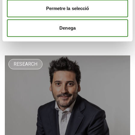
Permetre la selecció
29 Juny 2026
2 min
Denega
Micron no basta para frenar la oleada de ventas en
tech
RESEARCH