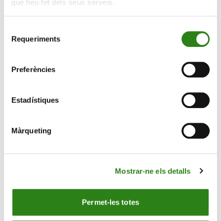
que heu fet dels seus serveis.
Selecció
06 Juliol 2026
3 min
Requeriments
de
El 2025, el mercat global de secundaris va arribar als
consentiment
240.000 milions de dòlars
Preferències
RESEARCH
Estadístiques
Màrqueting
Mostrar-ne els detalls
Permet-les totes