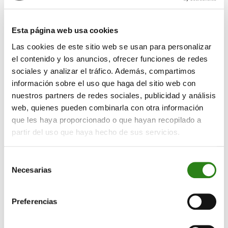
Esta página web usa cookies
Las cookies de este sitio web se usan para personalizar
el contenido y los anuncios, ofrecer funciones de redes
sociales y analizar el tráfico. Además, compartimos
información sobre el uso que haga del sitio web con
13 Abr 2026
1 min
nuestros partners de redes sociales, publicidad y análisis
Creand Fundació organitza la conferència ‘Ser
web, quienes pueden combinarla con otra información
adolescent avui: conflictes i reptes’ amb els
que les haya proporcionado o que hayan recopilado a
psicòlegs Jordi Royo i Silvia Pascal
partir del uso que haya hecho de sus servicios.
Selección
Necesarias
de
consentimiento
Preferencias