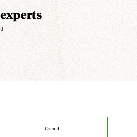
 experts
nd
Creand