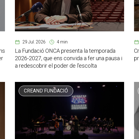
29 Jul. 2026
4 min
ns
La Fundació ONCA presenta la temporada
C
er
2026-2027, que ens convida a fer una pausa i
pr
a redescobrir el poder de l’escolta
CREAND FUNDACIÓ