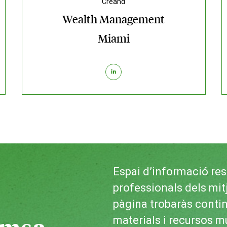
Creand
Wealth Management
Miami
Espai d’informació res
professionals dels mi
pàgina trobaràs conting
emsa
materials i recursos m