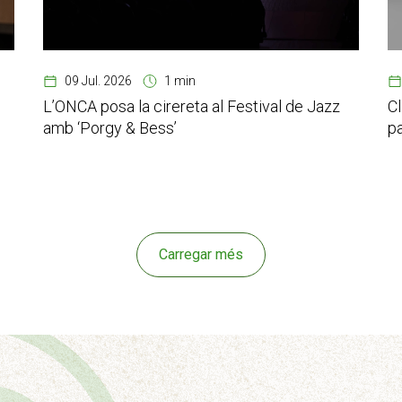
09 Jul. 2026
1 min
L’ONCA posa la cirereta al Festival de Jazz
Cl
amb ‘Porgy & Bess’
pa
Carregar més