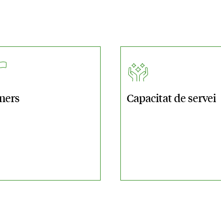
ners
Capacitat de
servei
cines automàtiques
ca en línia (e-Crèdit)
getes Contactless
ament per mòbil
kaat, servei digital
ssessorament en inversions