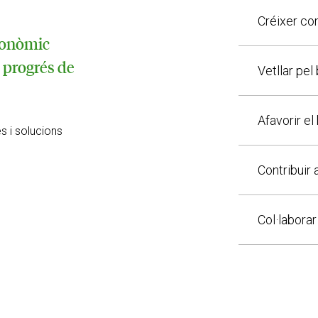
Créixer co
conòmic
l progrés de
Vetllar pel
Afavorir el
s i solucions
Contribuir 
Col·laborar