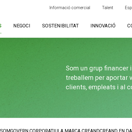
Informació comercial
Talent
Esp
S
NEGOCI
SOSTENIBILITAT
INNOVACIÓ
C
Som un grup financer 
treballem per aportar v
clients, empleats i al c
 SOM
GOVERN CORPORATIU
LA MARCA CREAND
CREAND EN D