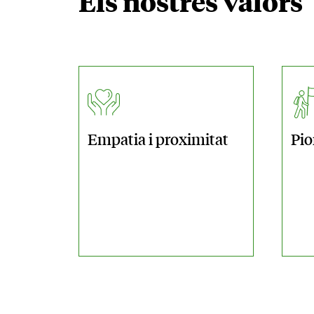
Els nostres valors
Empatia
i proximitat
Pio
Ofi
Ban
Tar
Pag
Mer
d’a