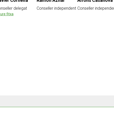
avier Cornella
Ramon Aznar
Alfons Casanova
nseller delegat
Conseller independent
Conseller
independe
ure fitxa