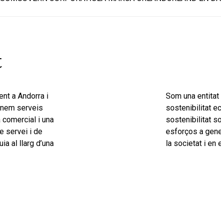
t
nt a Andorra i
Som una entitat
ionem serveis
sostenibilitat 
 comercial i una
sostenibilitat
so
e servei i de
esforços a gene
ia al llarg d’una
la societat i en 