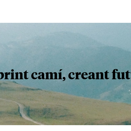
rint camí, creant fu