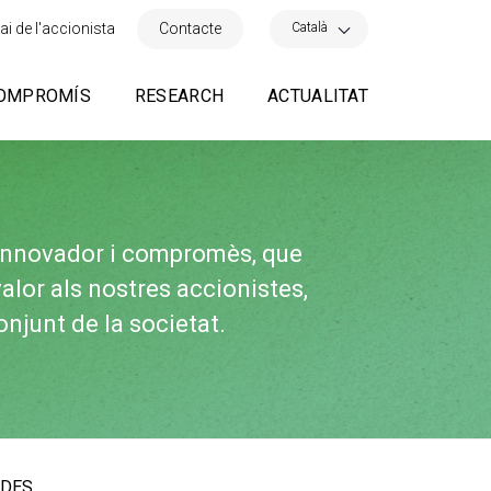
×
Català
ai de l'accionista
Contacte
OMPROMÍS
RESEARCH
ACTUALITAT
innovador i compromès, que
alor als nostres accionistes,
onjunt de la societat.
ADES