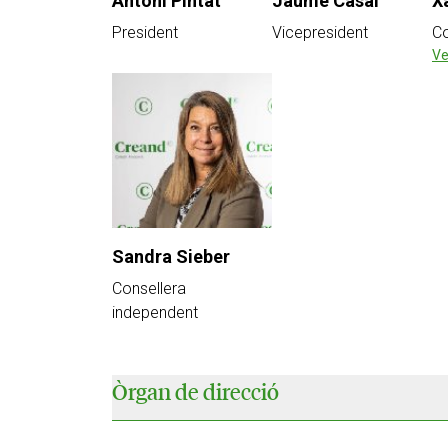
Antoni Pintat
Jaume Casal
X
President
Vicepresident
Co
Ve
Sandra Sieber
Consellera
independent
Òrgan de direcció