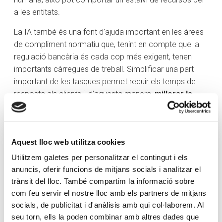
a les entitats.
La IA també és una font d’ajuda important en les àrees
de compliment normatiu que, tenint en compte que la
regulació bancària és cada cop més exigent, tenen
importants càrregues de treball. Simplificar una part
important de les tasques permet reduir els temps de
resposta als clients i, d’aquesta manera,
millorar la
seva relació
amb el banc.
A més, la IA ofereix solucions avançades en la
detecció d’amenaces, possibles fraus i l’autenticació
Aquest lloc web utilitza cookies
biomètrica per protegir les dades dels clients.
Utilitzem galetes per personalitzar el contingut i els
anuncis, oferir funcions de mitjans socials i analitzar el
L’
Open Banking
, que ja coneix tothom, facilita
trànsit del lloc. També compartim la informació sobre
l’intercanvi d’informació entre tots els tipus d’institucions
com feu servir el nostre lloc amb els partners de mitjans
financeres a través d’interfícies de programació
socials, de publicitat i d'anàlisis amb qui col·laborem. Al
d’aplicacions (API). Els usuaris són els amos de la seva
seu torn, ells la poden combinar amb altres dades que
informació financera, per tant, ells decideixen si