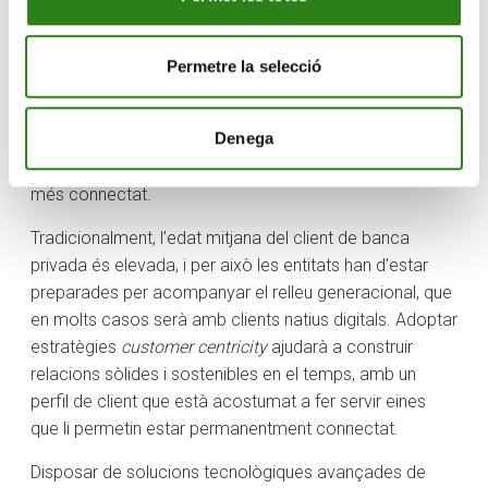
Davant l’augment de la digitalització,
la ciberseguretat
és una prioritat crítica per a la supervivència i la
Permetre la selecció
reputació dels bancs. S’espera una inversió significativa
en solucions com la detecció d’amenaces basada en
Denega
la intel·ligència artificial i l’autenticació biomètrica, per
protegir les dades dels clients en un entorn cada cop
més connectat.
Tradicionalment, l’edat mitjana del client de banca
privada és elevada, i per això les entitats han d’estar
preparades per acompanyar el relleu generacional, que
en molts casos serà amb clients natius digitals. Adoptar
estratègies
customer centricity
ajudarà a construir
relacions sòlides i sostenibles en el temps, amb un
perfil de client que està acostumat a fer servir eines
que li permetin estar permanentment connectat.
Disposar de solucions tecnològiques avançades de