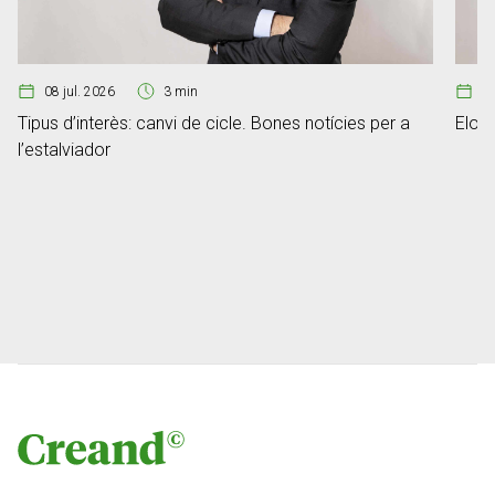
08 jul. 2026
3 min
07
Tipus d’interès: canvi de cicle. Bones notícies per a
Elon 
l’estalviador