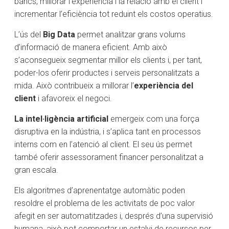
bancs, millorar l’experiència i la relació amb el client i
incrementar l’eficiència tot reduint els costos operatius.
L’ús del
Big Data
permet analitzar grans volums
d’informació de manera eficient. Amb això
s’aconsegueix segmentar millor els clients i, per tant,
poder-los oferir productes i serveis personalitzats a
mida. Això contribueix a millorar l’
experiència del
client
i afavoreix el negoci.
La intel·ligència artificial
emergeix com una força
disruptiva en la indústria, i s’aplica tant en processos
interns com en l’atenció al client. El seu ús permet
també oferir assessorament financer personalitzat a
gran escala.
Els algoritmes d’aprenentatge automàtic poden
resoldre el problema de les activitats de poc valor
afegit en ser automatitzades i, després d’una supervisió
humana, això pot comportar un estalvi de recursos per