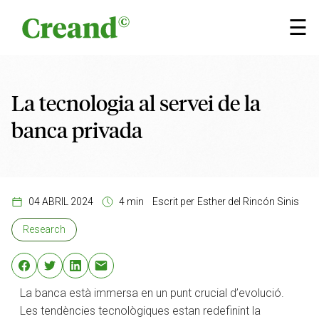
Vés al contingut
×
☰
La tecnologia al servei de la
banca privada
04 ABRIL 2024
4 min
Escrit per
Esther del Rincón Sinis
Research
La banca està immersa en un punt crucial d’evolució.
Les tendències tecnològiques estan redefinint la