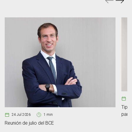
08
Tipos
para
24 Jul 2026
1 min
Reunión de julio del BCE