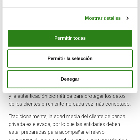
criptodivisas
están basadas en esta tecnología. Su
adopción contribuye al compromiso de los bancos con
Mostrar detalles
la transformación digital y permite diversificar la cartera
de los clientes ofreciendo oportunidades de
crecimiento y de atracción de
nuevos clientes
Permitir todas
interesados en soluciones financieras avanzadas.
Dado el aumento de la digitalización,
la
Permitir la selección
ciberseguridad
es una prioridad crítica para la
supervivencia y reputación de los bancos. Se espera
Denegar
una inversión significativa en soluciones como la
detección de amenazas basada en inteligencia artificial
y la autenticación biométrica para proteger los datos
de los clientes en un entorno cada vez más conectado.
Tradicionalmente, la edad media del cliente de banca
privada es elevada, por lo que las entidades deben
estar preparadas para acompañar el relevo
generacional, que en muchos casos será con clientes