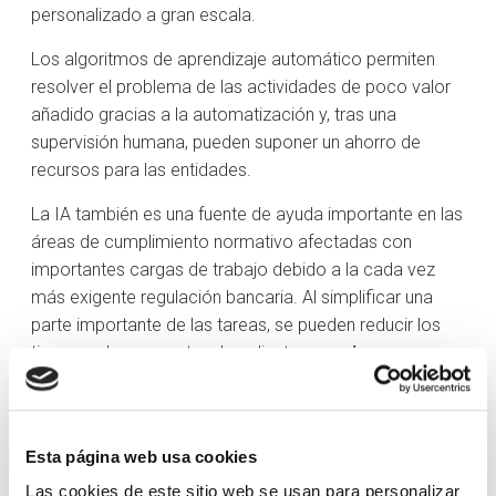
personalizado a gran escala.
Los algoritmos de aprendizaje automático permiten
resolver el problema de las actividades de poco valor
añadido gracias a la automatización y, tras una
supervisión humana, pueden suponer un ahorro de
recursos para las entidades.
La IA también es una fuente de ayuda importante en las
áreas de cumplimiento normativo afectadas con
importantes cargas de trabajo debido a la cada vez
más exigente regulación bancaria. Al simplificar una
parte importante de las tareas, se pueden reducir los
tiempos de respuesta a los clientes y
mejorar su
relación
con el banco.
Además, la IA ofrece soluciones avanzadas en la
detección de amenazas, posibles fraudes y la
Esta página web usa cookies
autenticación biométrica para proteger los datos de
Las cookies de este sitio web se usan para personalizar