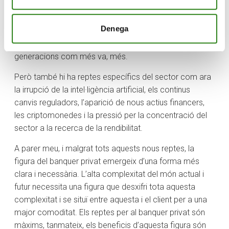
s’enfronta a nous reptes globals com ara la transició
energètica i la sostenibilitat, que tenen una repercussió
Denega
en la professió per la integració dels nous criteris
d’inversió sostenible, tal com demanen les noves
generacions com més va, més.
Però també hi ha reptes específics del sector com ara
la irrupció de la intel·ligència artificial, els continus
canvis reguladors, l’aparició de nous actius financers,
les criptomonedes i la pressió per la concentració del
sector a la recerca de la rendibilitat.
A parer meu, i malgrat tots aquests nous reptes, la
figura del banquer privat emergeix d’una forma més
clara i necessària. L’alta complexitat del món actual i
futur necessita una figura que desxifri tota aquesta
complexitat i se situï entre aquesta i el client per a una
major comoditat. Els reptes per al banquer privat són
màxims, tanmateix, els beneficis d’aquesta figura són