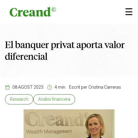
Vés al contingut
×
☰
El banquer privat aporta valor
diferencial
08 AGOST 2023
4 min
Escrit per
Cristina Carreras
Research
Anàlisi financera