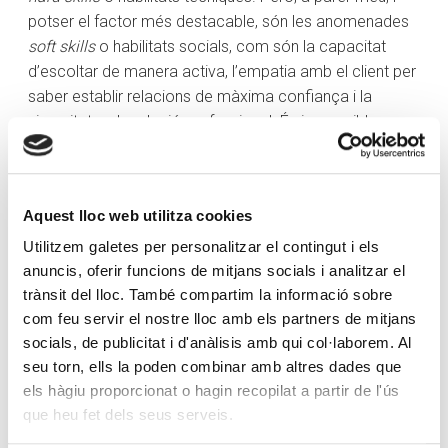
potser el factor més destacable, són les anomenades
soft skills
o habilitats socials, com són la capacitat
d’escoltar de manera activa, l’empatia amb el client per
saber establir relacions de màxima confiança i la
sinceritat en la relació professional. És impossible
desenvolupar totes aquestes habilitats sense un esperit
de perseverança i compromís amb la professió.
El client valora la relació personal i, sobretot, el servei
Aquest lloc web utilitza cookies
personalitzat que se li presta. Una bona mostra del
Utilitzem galetes per personalitzar el contingut i els
nostre valor afegit és el que diuen els nostres clients:
anuncis, oferir funcions de mitjans socials i analitzar el
“
Per a mi el més important és que sempre hi ets
”.
trànsit del lloc. També compartim la informació sobre
Darrere d’aquesta sintetització de la nostra feina, hi ha
com feu servir el nostre lloc amb els partners de mitjans
molt d’esforç desplegat en forma de disponibilitat,
socials, de publicitat i d'anàlisis amb qui col·laborem. Al
proximitat, recurrència, coneixement, acompanyament i
seu torn, ells la poden combinar amb altres dades que
assessorament integral, tot per aportar solucions àgils i
els hàgiu proporcionat o hagin recopilat a partir de l'ús
de qualitat.
que heu fet dels seus serveis.