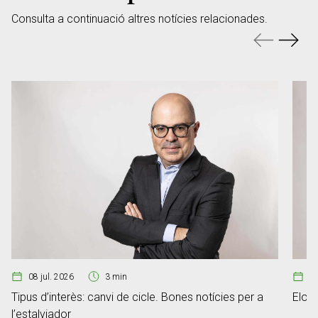
Consulta a continuació altres notícies relacionades.
08 jul. 2026
3 min
07
Tipus d’interès: canvi de cicle. Bones notícies per a
Elon 
l’estalviador