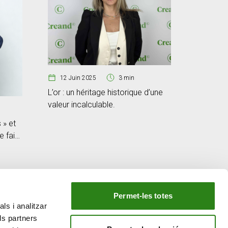
12 Juin 2025
3 min
14 Mai
L’or : un héritage historique d’une
L’élastic
valeur incalculable.
l’action
 » et
e faire
Permet-les totes
ls i analitzar
NOTRE GROUPE
ls partners
e
Creand Crèdit Andorrà