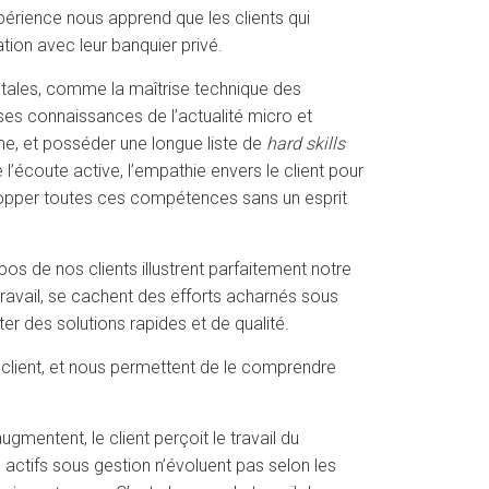
périence nous apprend que les clients qui
tion avec leur banquier privé.
tales, comme la maîtrise technique des
ses connaissances de l’actualité micro et
me, et posséder une longue liste de
hard skills
l’écoute active, l’empathie envers le client pour
évelopper toutes ces compétences sans un esprit
pos de nos clients illustrent parfaitement notre
travail, se cachent des efforts acharnés sous
er des solutions rapides et de qualité.
 client, et nous permettent de le comprendre
mentent, le client perçoit le travail du
 actifs sous gestion n’évoluent pas selon les