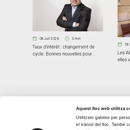
08 Juil 2026
3 min
18 
Taux d’intérêt : changement de
Les AP
cycle. Bonnes nouvelles pour
elles 
l’épargnant
intégr
Aquest lloc web utilitza 
Utilitzem galetes per person
el trànsit del lloc. També 