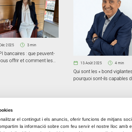
Déc 2025
3 min
I bancaires : que peuvent-
vous offrir et comment les
13 Août 2025
4 min
er à votre activité ?
Qui sont les « bond vigilantes
pourquoi sont-ils capables d
vaciller les gouvernements ?
cookies
alitzar el contingut i els anuncis, oferir funcions de mitjans socia
Contact
PLUS CREAND
compartim la informació sobre com feu servir el nostre lloc amb e
+376 88 88 88
Gouvernance d'entrepris