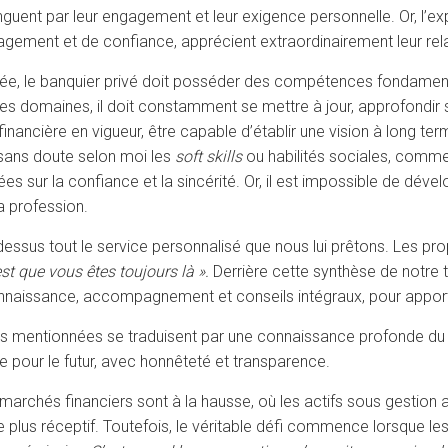
nguent par leur engagement et leur exigence personnelle. Or, l’ex
agement et de confiance, apprécient extraordinairement leur rela
isée, le banquier privé doit posséder des compétences fondamen
es domaines, il doit constamment se mettre à jour, approfondir 
ancière en vigueur, être capable d’établir une vision à long ter
 sans doute selon moi les
soft skills
ou habilités sociales, comme 
sées sur la confiance et la sincérité. Or, il est impossible de d
a profession.
-dessus tout le service personnalisé que nous lui prêtons. Les pro
st que vous êtes toujours là ».
Derrière cette synthèse de notre 
connaissance, accompagnement et conseils intégraux, pour apport
ues mentionnées se traduisent par une connaissance profonde du
ie pour le futur, avec honnêteté et transparence.
archés financiers sont à la hausse, où les actifs sous gestion aug
 plus réceptif. Toutefois, le véritable défi commence lorsque les