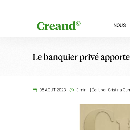
Aller au contenu
NOUS
Le banquier privé apporte 
08 AOÛT 2023
3 min
|
Écrit par
Cristina Car