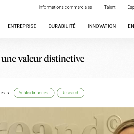
Informations commerciales
Talent
Esp
ENTREPRISE
DURABILITÉ
INNOVATION
E
une valeur distinctive
reras
Anàlisi financera
Research