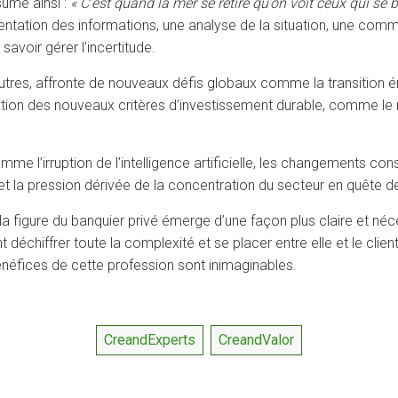
sumé ainsi :
« C’est quand la mer se retire qu’on voit ceux qui se 
entation des informations, une analyse de la situation, une co
 savoir gérer l’incertitude.
tres, affronte de nouveaux défis globaux comme la transition é
gration des nouveaux critères d’investissement durable, comme l
mme l’irruption de l’intelligence artificielle, les changements co
t la pression dérivée de la concentration du secteur en quête de 
la figure du banquier privé émerge d’une façon plus claire et n
 déchiffrer toute la complexité et se placer entre elle et le client, 
néfices de cette profession sont inimaginables.
CreandExperts
CreandValor