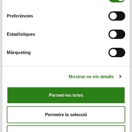
consentiment
Preferències
Estadístiques
Màrqueting
Mostrar-ne els detalls
15 Maig 2026
3 min
La Universitat d’Andorra i Creand Crèdit Andorrà
Permet-les totes
impulsen el primer postgrau en ciberseguretat
Permetre la selecció