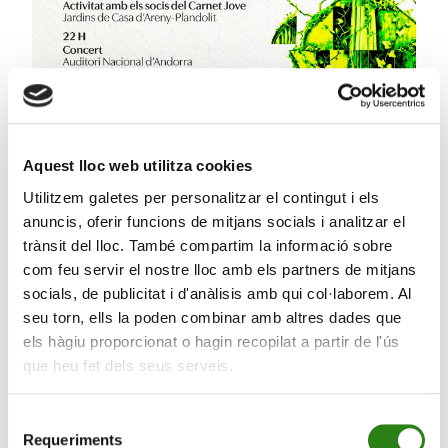
Aquest lloc web utilitza cookies
Utilitzem galetes per personalitzar el contingut i els
anuncis, oferir funcions de mitjans socials i analitzar el
21 Maig 2026
3 min
trànsit del lloc. També compartim la informació sobre
com feu servir el nostre lloc amb els partners de mitjans
L’ONCA presenta ‘Planeta fràgil’, un concert que
socials, de publicitat i d'anàlisis amb qui col·laborem. Al
reflexiona sobre la bellesa i la vulnerabilitat del
seu torn, ells la poden combinar amb altres dades que
món
els hàgiu proporcionat o hagin recopilat a partir de l'ús
que heu fet dels seus serveis.
Selecció
Requeriments
de