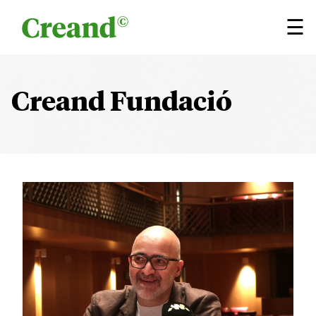
Vés al contingut
×
☰
Creand Fundació