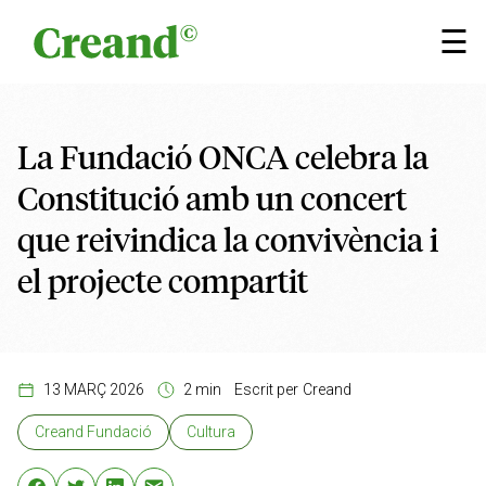
Vés al contingut
×
☰
La Fundació ONCA celebra la
Constitució amb un concert
que reivindica la convivència i
el projecte compartit
13 MARÇ 2026
2 min
Escrit per
Creand
Creand Fundació
Cultura