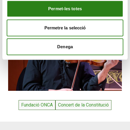
benestar», ha comentat Planelles Gallego.
Permet-les totes
Permetre la selecció
Denega
Fundació ONCA
Concert de la Constitució