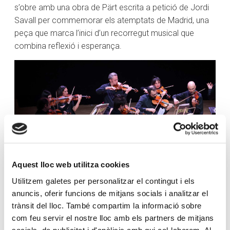
s’obre amb una obra de Pärt escrita a petició de Jordi
Savall per commemorar els atemptats de Madrid, una
peça que marca l’inici d’un recorregut musical que
combina reflexió i esperança.
Aquest lloc web utilitza cookies
Utilitzem galetes per personalitzar el contingut i els
anuncis, oferir funcions de mitjans socials i analitzar el
trànsit del lloc. També compartim la informació sobre
Rechi ha explicat que el fil conductor del concert és la
com feu servir el nostre lloc amb els partners de mitjans
idea de mirar el futur amb optimisme i celebrar els