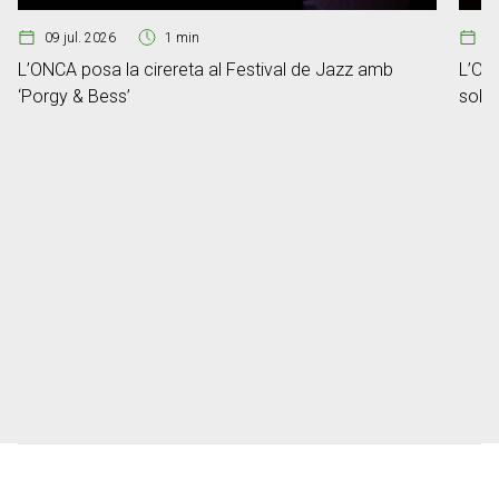
09 jul. 2026
1 min
2
L’ONCA posa la cirereta al Festival de Jazz amb
L’ONC
‘Porgy & Bess’
sobre