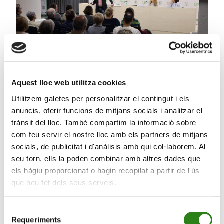
Aquest lloc web utilitza cookies
Utilitzem galetes per personalitzar el contingut i els
06 Febr. 2026
3 min
anuncis, oferir funcions de mitjans socials i analitzar el
trànsit del lloc. També compartim la informació sobre
Oncologia de precisió i alimentació: pilars per
com feu servir el nostre lloc amb els partners de mitjans
millorar el tractament del càncer
socials, de publicitat i d'anàlisis amb qui col·laborem. Al
seu torn, ells la poden combinar amb altres dades que
els hàgiu proporcionat o hagin recopilat a partir de l'ús
que heu fet dels seus serveis.
Selecció
Requeriments
de