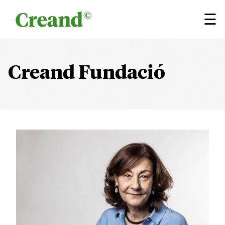
Vés al contingut
×
☰
Creand Fundació