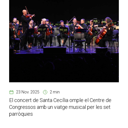
23 Nov. 2025
2 min
El concert de Santa Cecília omple el Centre de
Congressos amb un viatge musical per les set
parròquies