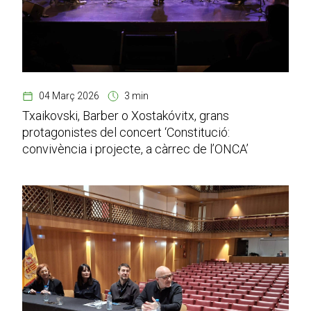
04 Març 2026
3 min
Txaikovski, Barber o Xostakóvitx, grans
protagonistes del concert ‘Constitució:
convivència i projecte, a càrrec de l’ONCA’