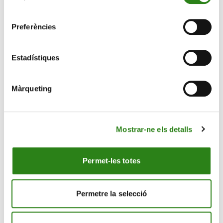
consentiment
Preferències
Estadístiques
Màrqueting
28 Gen. 2026
2 min
Creand Fundació organitza una conferència sobre
Mostrar-ne els detalls
oncologia i el futur del tractament del càncer
Permet-les totes
Permetre la selecció