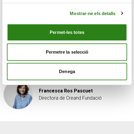
vida de les persones, en les petites coses que les
Mostrar-ne els detalls
apropen. Teixint les seves històries. Resseguint el fil que
obre nous camins i anima a recórrer-los plegats.
Permet-les totes
Per això, en Leo, la Remei, en Lluís i l’Olga us seran ben
familiars en les pròximes setmanes.
Persones com tu!
Permetre la selecció
Article publicat al Diari d’Andorra, 11.03.26
Denega
Escrit per
Francesca Ros Pascuet
Directora de Creand Fundació