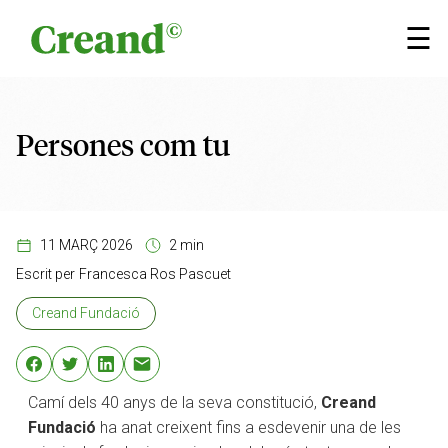
Vés al contingut
×
☰
Persones com tu
11 MARÇ 2026
2 min
Escrit per
Francesca Ros Pascuet
Creand Fundació
Camí dels 40 anys de la seva constitució,
Creand
Fundació
ha anat creixent fins a esdevenir una de les