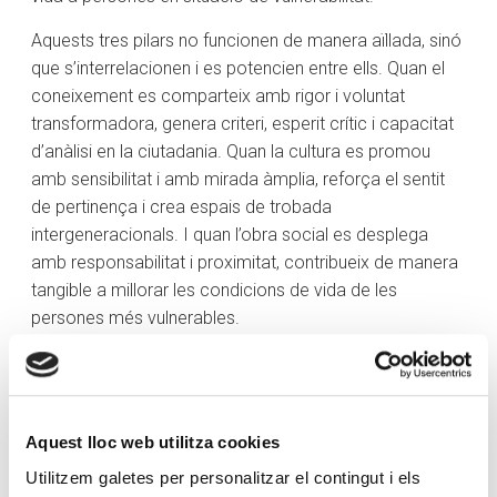
Aquests tres pilars no funcionen de manera aïllada, sinó
que s’interrelacionen i es potencien entre ells. Quan el
coneixement es comparteix amb rigor i voluntat
transformadora, genera criteri, esperit crític i capacitat
d’anàlisi en la ciutadania. Quan la cultura es promou
amb sensibilitat i amb mirada àmplia, reforça el sentit
de pertinença i crea espais de trobada
intergeneracionals. I quan l’obra social es desplega
amb responsabilitat i proximitat, contribueix de manera
tangible a millorar les condicions de vida de les
persones més vulnerables.
Aquesta
coherència entre pensament, acció i
compromís
és el que dona solidesa al nostre projecte
fundacional. No es tracta únicament d’impulsar
Aquest lloc web utilitza cookies
iniciatives puntuals, sinó de construir una trajectòria
sostinguda en el temps, basada en l’
escolta activa de
Utilitzem galetes per personalitzar el contingut i els