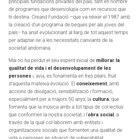
principals fundacions privades del país, tant en nombre
de programes que desenvolupa com en recursos que
hi destina. Creand Fundació –que va néixer el 1987 amb
la creació d’un programa de beques per als joves del
país– ha anat evolucionant al llarg de tot aquest temps
per adaptar-se a les necessitats canviants de la
societat andorrana.
Mai no ha perdut el seu esperit inicial de
millorar la
qualitat de vida i el desenvolupament de les
persones
i, avui, es fonamenta en tres pilars, fruit
d’aquesta mateixa evolució. El
coneixement
, amb
accions de divulgació, sensibilització i formació,
especialment per a majors 50 anys; la
cultura
, que
fomenta que la música arribi a tot tipus de col·lectius
que conformen la nostra societat, i l’
obra social
, a
través de la qual col·laborem amb entitats i
organitzacions socials que fomenten una qualitat de
vida a persones en situació de vulnerabilitat.