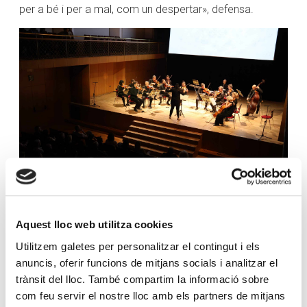
per a bé i per a mal, com un despertar», defensa.
Aquest lloc web utilitza cookies
El programa continua amb compositors com Philip
Glass o György Ligeti, que Sierralta vincula a estructures
Utilitzem galetes per personalitzar el contingut i els
repetitives i mecàniques. «És música molt repetitiva que
anuncis, oferir funcions de mitjans socials i analitzar el
representa una mica les màquines, aquest moviment
trànsit del lloc. També compartim la informació sobre
constant, gairebé industrial», expressa, tot fent
com feu servir el nostre lloc amb els partners de mitjans