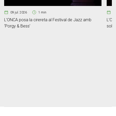
09 jul. 2026
1 min
2
L’ONCA posa la cirereta al Festival de Jazz amb
L’ONC
‘Porgy & Bess’
sobre