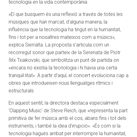
tecnologia en la vida contemporània.
«El que busquem és una reflexió a través de totes les
músiques que han marcat, d’alguna manera, la
influència que la tecnologia ha tingut en la humanitat,
fins i tot per a nosaltres mateixos com a músics»,
explica Sierralta. La proposta s’articula com un
recorregut sonor que parteix de la Serenata de Piotr
Ílitx Txaikovski, que simbolitza un punt de partida on
«encara no existia la tecnologia i hi havia una certa
tranquil·litat». A partir d’aquí, el concert evoluciona cap a
obres que introdueixen nous llenguatges rítmics i
estructurals.
En aquest sentit, la directora destaca especialment
‘Clapping Music’ de Steve Reich, que «representa la part
primitiva de fer música amb el cos, abans fins i tot dels
instruments, i també la idea d’irrupció». «És com si la
tecnologia hagués arribat per interrompre la humanitat,