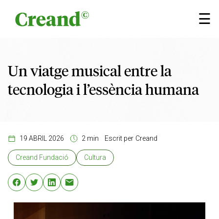
Vés al contingut
×
☰
Un viatge musical entre la
tecnologia i l’essència humana
19 ABRIL 2026
2 min
Escrit per
Creand
Creand Fundació
Cultura