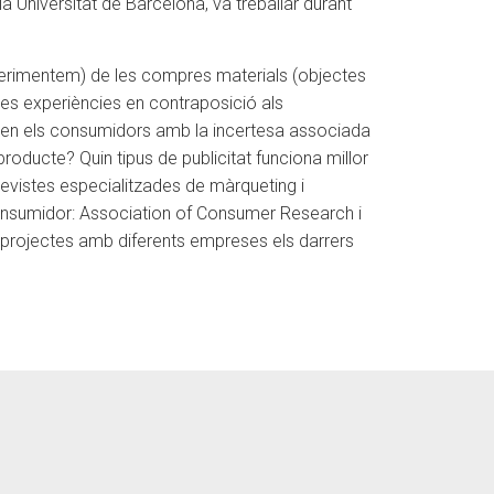
a Universitat de Barcelona, va treballar durant
xperimentem) de les compres materials (objectes
les experiències en contraposició als
idien els consumidors amb la incertesa associada
producte? Quin tipus de publicitat funciona millor
revistes especialitzades de màrqueting i
onsumidor: Association of Consumer Research i
e projectes amb diferents empreses els darrers