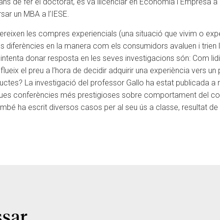
ns de fer el doctorat, es va llicenciar en Economia i Empresa a l
rsar un MBA a l’IESE.
fereixen les compres experiencials (una situació que vivim o e
s diferències en la manera com els consumidors avaluen i trien 
 intenta donar resposta en les seves investigacions són: Com l
ueix el preu a l’hora de decidir adquirir una experiència vers un 
ctes? La investigació del professor Gallo ha estat publicada a 
s dues conferències més prestigioses sobre comportament del c
bé ha escrit diversos casos per al seu ús a classe, resultat d
ssar