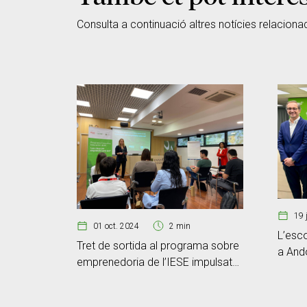
Consulta a continuació altres notícies relaciona
19 
01 oct. 2024
2 min
L’esco
Tret de sortida al programa sobre
a And
emprenedoria de l’IESE impulsat
empre
per Creand Crèdit Andorrà
Crean