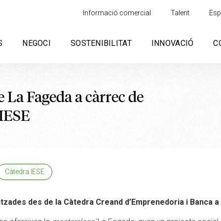
Informació comercial
Talent
Esp
S
NEGOCI
SOSTENIBILITAT
INNOVACIÓ
C
e La Fageda a càrrec de
’IESE
Càtedra IESE
itzades des de la Càtedra Creand d’Emprenedoria i Banca a 