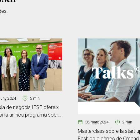
des.
juny 2024
5 min
la de negocis IESE ofereix
orra un nou programa sobre
nedoria impulsat per
05 març 2024
2 min
d Crèdit Andorrà
Masterclass sobre la start-u
Fashiop a càrrec de Creand 