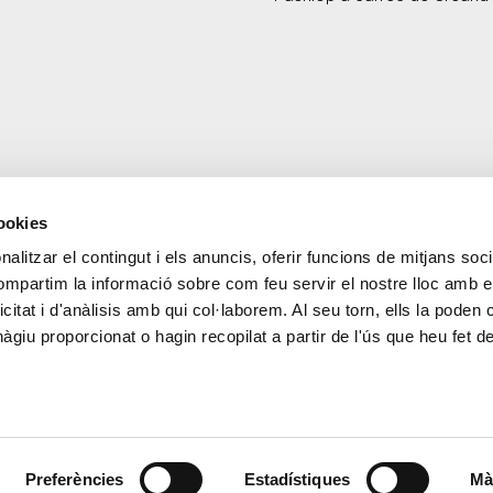
Andorrà i l’IESE
cookies
alitzar el contingut i els anuncis, oferir funcions de mitjans socia
CONTACTE
MÉS CREAND
compartim la informació sobre com feu servir el nostre lloc amb e
+376 88 88 88
Govern Corpora
icitat i d'anàlisis amb qui col·laborem. Al seu torn, ells la poden
Actualitat
giu proporcionat o hagin recopilat a partir de l'ús que heu fet d
Espai premsa
Preferències
Estadístiques
Mà