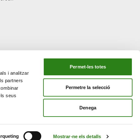
Permet-les totes
ls i analitzar
EL NOSTRE GRUP
ls partners
tiu
Creand Crèdit Andorrà
Permetre la selecció
 combinar
Creand Wealth Management Espanya
els seus
Creand Wealth & Securities Luxemburg
Denega
Creand Wealth Management EE. UU.
rqueting
Mostrar-ne els detalls