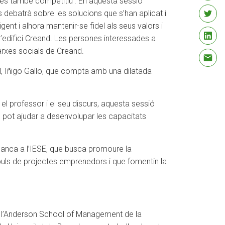
 és també competitiu’. En aquesta sessió
s debatrà sobre les solucions que s’han aplicat i
t i alhora mantenir-se fidel als seus valors i
 l’edifici Creand. Les persones interessades a
arxes socials de Creand.
, Iñigo Gallo, que compta amb una dilatada
l professor i el seu discurs, aquesta sessió
en pot ajudar a desenvolupar les capacitats
Banca a l’IESE, que busca promoure la
mpuls de projectes emprenedors i que fomentin la
r l’Anderson School of Management de la