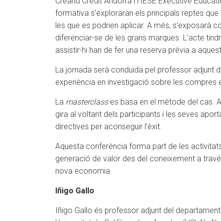
Creand Crèdit Andorrà i l’IESE Executive Educati
formativa s’exploraran els principals reptes que 
les que es podrien aplicar. A més, s’exposarà c
diferenciar-se de les grans marques. L’acte tind
assistir-hi han de fer una reserva prèvia a aquest
La jornada serà conduïda pel professor adjunt 
experiència en investigació sobre les compres e
La
masterclass
es basa en el mètode del cas. A 
gira al voltant dels participants i les seves apo
directives per aconseguir l’èxit.
Aquesta conferència forma part de les activita
generació de valor des del coneixement a través 
nova economia.
Iñigo Gallo
Iñigo Gallo és professor adjunt del departamen