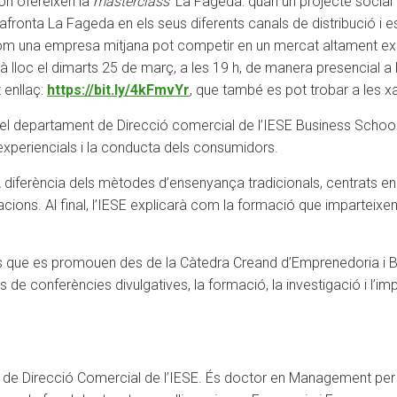
on ofereixen la
masterclass
‘La Fageda: quan un projecte social
afronta La Fageda en els seus diferents canals de distribució i e
om una empresa mitjana pot competir en un mercat altament exigen
rà lloc el dimarts 25 de març, a les 19 h, de manera presencial a
 enllaç:
https://bit.ly/4kFmvYr
, que també es pot trobar a les x
del departament de Direcció comercial de l’IESE Business School
xperiencials i la conducta dels consumidors.
diferència dels mètodes d’ensenyança tradicionals, centrats en e
rtacions. Al final, l’IESE explicarà com la formació que imparteix
ts que es promouen des de la Càtedra Creand d’Emprenedoria i 
de conferències divulgatives, la formació, la investigació i l’i
t de Direcció Comercial de l’IESE. És doctor en Management pe