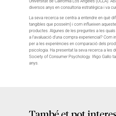
Universitat de Califòrnia Los Angeles (UCLA). Aba
diversos anys en consultoria estratègica i va cu
La seva recerca se centra a entendre en què di
tangibles que posseïm) i com influeixen aqueste
productes. Algunes de les preguntes a les quals
a l’avaluació d’una compra experiencial? Com infl
per a les experiències en comparació dels produ
psicologia. Ha presentat la seva recerca a le
Society of Consumer Psychology. Iñigo Gallo tam
anys.
També et pot intere