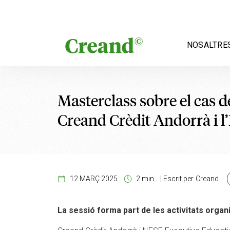
Vés al contingut
NOSALTRE
Masterclass sobre el cas d
Creand Crèdit Andorrà i l
12 MARÇ 2025
2 min
|
Escrit per
Creand
La sessió forma part de les activitats organ