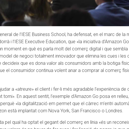
General de l’IESE Business School, ha defensat, en el marc de la
orrà i l’IESE Executive Education, que «la iniciativa d’Amazon G
n un moment en què es parla molt del comerç digital i que sembla qu
model de negoci totalment innovador que elimina les cues i les c
e decideix que es dona valor als consumidors amb la botiga físic
que el consumidor continua volent anar a comprar al comerç físic
udar a «atreure» el client i fer-li més agradable l’experiència de
nt torni». En aquest sentit, l’exemple d’Amazon Go posa en relleu
 perquè «la digitalització em permet que el càrrec m’entri automà
zon està implantat com Nova York, San Francisco o Londres.
a pel qual ha optat el gegant del comerç en línia «és un reconeix