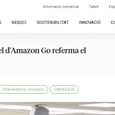
Informació comercial
Talent
Esp
S
NEGOCI
SOSTENIBILITAT
INNOVACIÓ
C
el d'Amazon Go referma el
Emprenedoria i innovació
Càtedra IESE