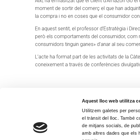
Així, ha emfasitzat que el client d’Amazon Go el 
moment de sortir del comerç el que han adquirit 
la compra i no en coses que el consumidor cons
En aquest sentit, el professor d’Estratègia i Di
però els comportaments del consumidor, com més
consumidors tinguin ganes» d’anar al seu comerç.
L’acte ha format part de les activitats de la C
coneixement a través de conferències divulgativ
Aquest lloc web utilitza 
Utilitzem galetes per person
el trànsit del lloc. També 
de mitjans socials, de publ
amb altres dades que els hà