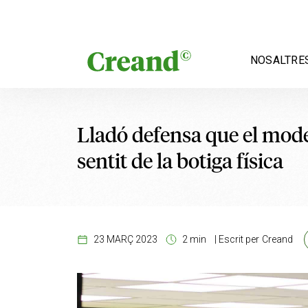
Vés al contingut
NOSALTRE
Lladó defensa que el mod
sentit de la botiga física
23 MARÇ 2023
2 min
|
Escrit per
Creand