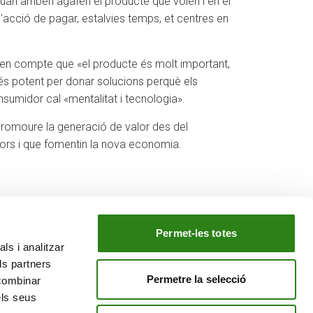
quan arriben agafen el producte que volen i en el
l’acció de pagar, estalvies temps, et centres en
ir en compte que «el producte és molt important,
s potent per donar solucions perquè els
sumidor cal «mentalitat i tecnologia».
 promoure la generació de valor des del
dors i que fomentin la nova economia.
Permet-les totes
ls i analitzar
EL NOSTRE GRUP
ls partners
tiu
Creand Crèdit Andorrà
Permetre la selecció
 combinar
Creand Wealth Management Espanya
els seus
Creand Wealth & Securities Luxemburg