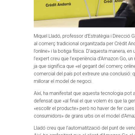
Miquel Lladó, professor d’Estratègia i Direcció 
al comerç tradicional organitzada per Crèdit And
l’online» i la botiga física. D’aquesta manera, e
l’expert creu que l’experiència d’Amazon Go, un 
ja que significa que «el gegant del comerç onlin
comercial del país pot extreure una conclusió: 
millorar el model de negoci.
Així, ha manifestat que aquesta tecnologia pot aj
defensat que «al final el que volem és que la ge
«escollir el producte» però no haver de fer cues
consumidors» de grans urbs on el model d’Ama
Lladó creu que l’automatització del punt de vend