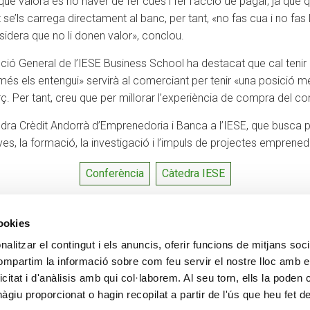
que valora és no haver de fer cues i fer l’acció de pagar, ja que 
se’ls carrega directament al banc, per tant, «no fas cua i no fas 
idera que no li donen valor», conclou.
recció General de l’IESE Business School ha destacat que cal ten
 els entengui» servirà al comerciant per tenir «una posició mé
 Per tant, creu que per millorar l’experiència de compra del con
àtedra Crèdit Andorrà d’Emprenedoria i Banca a l’IESE, que busca
es, la formació, la investigació i l’impuls de projectes emprene
Conferència
Càtedra IESE
cookies
alitzar el contingut i els anuncis, oferir funcions de mitjans socia
CONTACTE
MÉS CREAND
compartim la informació sobre com feu servir el nostre lloc amb e
+376 88 88 88
Govern Corpora
icitat i d'anàlisis amb qui col·laborem. Al seu torn, ells la poden
Actualitat
giu proporcionat o hagin recopilat a partir de l'ús que heu fet d
Espai premsa