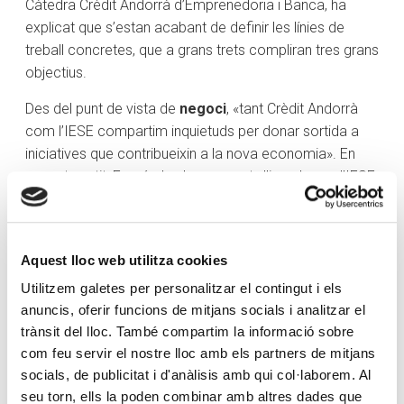
Càtedra Crèdit Andorrà d’Emprenedoria i Banca, ha
explicat que s’estan acabant de definir les línies de
treball concretes, que a grans trets compliran tres grans
objectius.
Des del punt de vista de
negoci
, «tant Crèdit Andorrà
com l’IESE compartim inquietuds per donar sortida a
iniciatives que contribueixin a la nova economia». En
aquest sentit, Fernández ha avançat «l’impuls que l’IESE
pot donar a iniciatives com Scale Lab Andorra, el
programa d’hiperacceleració empresarial de Crèdit
Andorrà adreçat a start-ups, a través de Finaves, la
Aquest lloc web utilitza cookies
plataforma de suport emprenedor de l’IESE». Finaves,
segons Fernández, «ofereix eines didàctiques als
Utilitzem galetes per personalitzar el contingut i els
anuncis, oferir funcions de mitjans socials i analitzar el
emprenedors perquè creïn els seus plans d’empresa,
trànsit del lloc. També compartim la informació sobre
però, sobretot, reuneix inversors, emprenedors i
com feu servir el nostre lloc amb els partners de mitjans
l’experiència de l’IESE per promoure noves empreses».
socials, de publicitat i d'anàlisis amb qui col·laborem. Al
Albert Fernández considera igualment imprescindible
seu torn, ells la poden combinar amb altres dades que