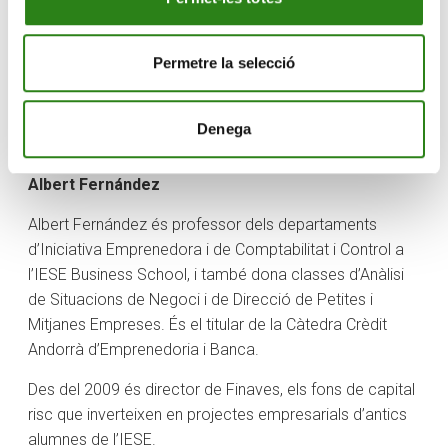
valor», a càrrec de Montse Guardia, directora general
d’Alastria Blockchain Ecosystem. La sessió en línia
Permetre la selecció
tindrà lloc aquesta tarda, a les 19 h, i té com a objectiu
descobrir el potencial de la tecnologia blockchain per
ser utilitzada de forma transversal en múltiples
Denega
activitats econòmiques com a eina d’innovació.
Albert Fernández
Albert Fernández és professor dels departaments
d’Iniciativa Emprenedora i de Comptabilitat i Control a
l’IESE Business School, i també dona classes d’Anàlisi
de Situacions de Negoci i de Direcció de Petites i
Mitjanes Empreses. És el titular de la Càtedra Crèdit
Andorrà d’Emprenedoria i Banca.
Des del 2009 és director de Finaves, els fons de capital
risc que inverteixen en projectes empresarials d’antics
alumnes de l’IESE.