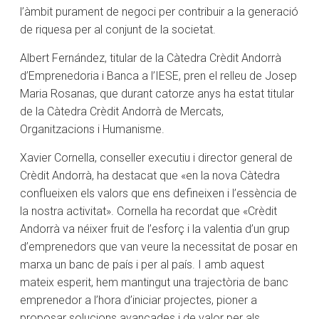
l’àmbit purament de negoci per contribuir a la generació
de riquesa per al conjunt de la societat.
Albert Fernández, titular de la Càtedra Crèdit Andorrà
d’Emprenedoria i Banca a l’IESE, pren el relleu de Josep
Maria Rosanas, que durant catorze anys ha estat titular
de la Càtedra Crèdit Andorrà de Mercats,
Organitzacions i Humanisme.
Xavier Cornella, conseller executiu i director general de
Crèdit Andorrà, ha destacat que «en la nova Càtedra
conflueixen els valors que ens defineixen i l’essència de
la nostra activitat». Cornella ha recordat que «Crèdit
Andorrà va néixer fruit de l’esforç i la valentia d’un grup
d’emprenedors que van veure la necessitat de posar en
marxa un banc de país i per al país. I amb aquest
mateix esperit, hem mantingut una trajectòria de banc
emprenedor a l’hora d’iniciar projectes, pioner a
proposar solucions avançades i de valor per als