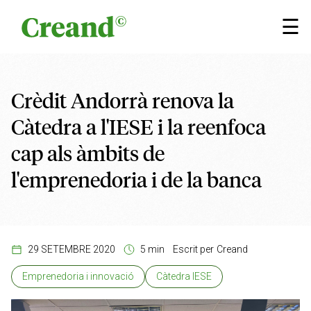
Vés al contingut
×
☰
Crèdit Andorrà renova la
Càtedra a l'IESE i la reenfoca
cap als àmbits de
l'emprenedoria i de la banca
29 SETEMBRE 2020
5 min
Escrit per
Creand
Emprenedoria i innovació
Càtedra IESE