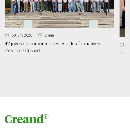
30 juny 2026
2 min
42 joves s’incorporen a les estades formatives
0
d’estiu de Creand
Cinc 