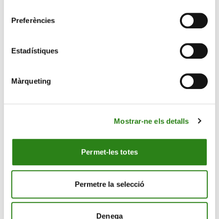
consentiment
Preferències
Estadístiques
Màrqueting
Mostrar-ne els detalls
20 Juny 2023
4 min
Deu qualitats necessàries en un banquer privat
Permet-les totes
Permetre la selecció
Denega