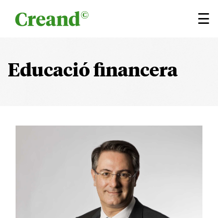
Vés al contingut
×
☰
Educació financera