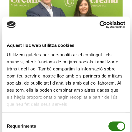
Aquest lloc web utilitza cookies
Utilitzem galetes per personalitzar el contingut i els
anuncis, oferir funcions de mitjans socials i analitzar el
trànsit del lloc. També compartim la informació sobre
02 Nov. 2023
1 min
com feu servir el nostre lloc amb els partners de mitjans
Creand Crèdit Andorrà obre el segon cicle
socials, de publicitat i d'anàlisis amb qui col·laborem. Al
d’Educació Financera amb una conferència sobre
seu torn, ells la poden combinar amb altres dades que
els fons d’inversió
els hàgiu proporcionat o hagin recopilat a partir de l'ús
que heu fet dels seus serveis.
Selecció
Requeriments
de