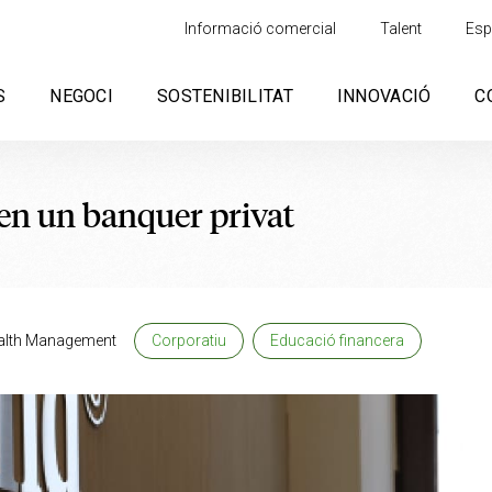
Informació comercial
Talent
Esp
S
NEGOCI
SOSTENIBILITAT
INNOVACIÓ
C
 en un banquer privat
alth Management
Corporatiu
Educació financera