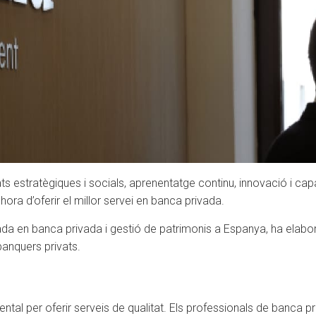
 estratègiques i socials, aprenentatge continu, innovació i capa
’hora d’oferir el millor servei en banca privada.
a en banca privada i gestió de patrimonis a Espanya, ha elabora
banquers privats.
ntal per oferir serveis de qualitat. Els professionals de banca p