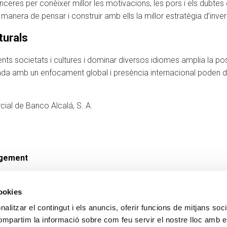
anceres per conèixer millor les motivacions, les pors i els dubte
anera de pensar i construir amb ells la millor estratègia d’inv
turals
ts societats i cultures i dominar diversos idiomes amplia la pos
vada amb un enfocament global i presència internacional poden d
al de Banco Alcalá, S. A.
agement
cookies
alitzar el contingut i els anuncis, oferir funcions de mitjans socia
CONTACTE
MÉS CREAND
compartim la informació sobre com feu servir el nostre lloc amb e
+376 88 88 88
Govern Corpora