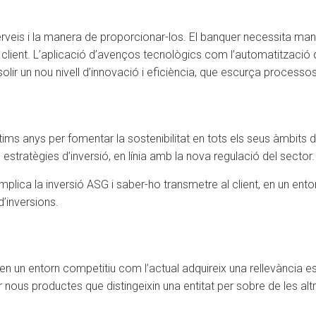
serveis i la manera de proporcionar-los. El banquer necessita ma
u client. L’aplicació d’avenços tecnològics com l’automatització d
ir un nou nivell d’innovació i eficiència, que escurça processos i
tims anys per fomentar la sostenibilitat en tots els seus àmbits d
estratègies d’inversió, en línia amb la nova regulació del sector.
 implica la inversió ASG i saber-ho transmetre al client, en un ent
d’inversions.
 un entorn competitiu com l’actual adquireix una rellevància esp
r nous productes que distingeixin una entitat per sobre de les alt