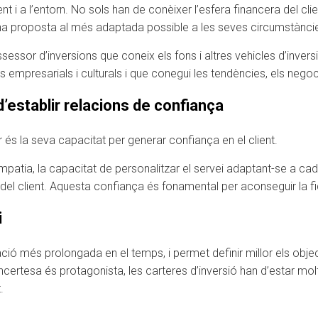
t i a l’entorn. No sols han de conèixer l’esfera financera del clie
-li una proposta al més adaptada possible a les seves circumstànci
ssessor d’inversions que coneix els fons i altres vehicles d’invers
empresarials i culturals i que conegui les tendències, els negocis i
d’establir relacions de confiança
és la seva capacitat per generar confiança en el client.
patia, la capacitat de personalitzar el servei adaptant-se a cada cl
del client. Aquesta confiança és fonamental per aconseguir la fid
i
icació més prolongada en el temps, i permet definir millor els objec
 incertesa és protagonista, les carteres d’inversió han d’estar molt
.