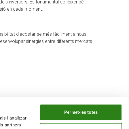
s dels inversors. És fonamental conèixer bé
ersió en cada moment.
sibilitat d’acostar-se més fàcilment a nous
esenvolupar sinergies entre diferents mercats
Permet-les totes
ls i analitzar
EL NOSTRE GRUP
ls partners
tiu
Creand Crèdit Andorrà