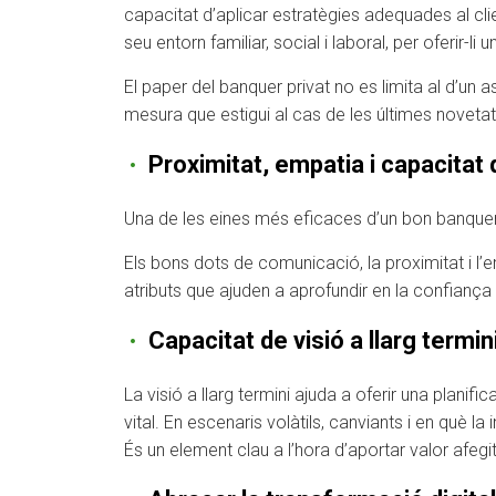
capacitat d’aplicar estratègies adequades al clien
seu entorn familiar, social i laboral, per oferir
El paper del banquer privat no es limita al d’un a
mesura que estigui al cas de les últimes novetats 
Proximitat, empatia i capacitat 
Una de les eines més eficaces d’un bon banquer 
Els bons dots de comunicació, la proximitat i l’em
atributs que ajuden a aprofundir en la confiança 
Capacitat de visió a llarg termin
La visió a llarg termini ajuda a oferir una planif
vital. En escenaris volàtils, canviants i en què la
És un element clau a l’hora d’aportar valor afegit