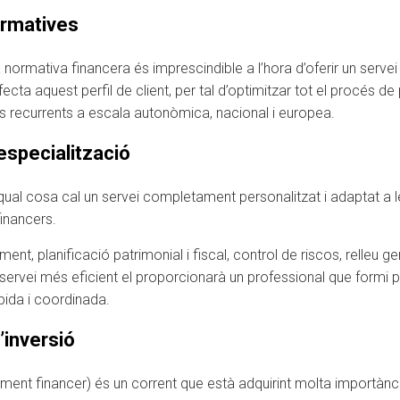
ormatives
a normativa financera és imprescindible a l’hora d’oferir un serve
a aquest perfil de client, per tal d’optimitzar tot el procés de p
s recurrents a escala autonòmica, nacional i europea.
specialització
 qual cosa cal un servei completament personalitzat i adaptat a l
financers.
ament, planificació patrimonial i fiscal, control de riscos, relleu 
 servei més eficient el proporcionarà un professional que formi p
pida i coordinada.
’inversió
ent financer) és un corrent que està adquirint molta importànci