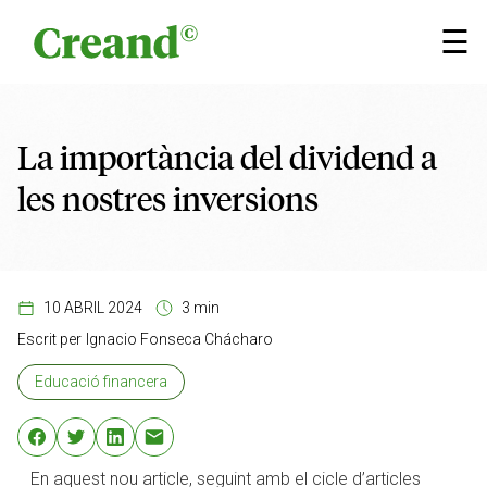
Vés al contingut
×
☰
La importància del dividend a
les nostres inversions
10 ABRIL 2024
3 min
Escrit per
Ignacio Fonseca Chácharo
Educació financera
En aquest nou article, seguint amb el cicle d’articles