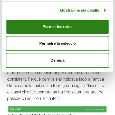
ens indica quin percentatge dels dividends es distribueix
Mostrar-ne els detalls
als accionistes com a dividend. Si els nivells d’aquesta
ràtio són elevats (diguem superiors al 80%) haurem de
ser conscients que, en cas de descensos de beneficis,
Permet-les totes
el dividend pot veure’s retallat, mentre que amb ràtios
més equilibrades (40%-60%) l’empresa podrà mantenir
més estable el dividend pagat fins i tot en moments de
Permetre la selecció
moderació dels seus beneficis.
En definitiva, quan plantegem les nostres inversions no
Denega
ens oblidem de diversificar-les, i potser donar un espai
a actius amb una rendibilitat per dividend atractiva i
consistent. Perquè com ja ens indicava Isop a l’antiga
Grècia amb la faula de la formiga i la cigala, l’hivern, tot i
el canvi climàtic, sempre arriba i cal estar preparat per
passar-lo i no morir en l’intent.