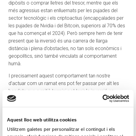
dipòsits o comprar lletres del tresor, mentre que els
més agressius estan enlluernats per les pujades del
sector tecnològic i els criptoactius (encapçalades per
les pujades de Nvidia i del Bitcoin, superiors al 70% des
que ha començat el 2024). Però sempre hem de tenir
present que la inversió és una carrera de llarga
distància i plena d’obstacles, no tan sols econòmics i
geopolítics, sinó també vinculats al comportament
humà.
I precisament aquest comportament tan nostre
d’actuar com un ramat ens pot fer passar per alt les
bondats que a mitjà termini pot tenir la inversió en
empreses «avorrides», però que mantenen una
interessant retribució a l’accionista via el repartiment de
dividends. Com a exemple d’aquest punt, només hem
Aquest lloc web utilitza cookies
de mirar el comportament de l’Ibex 35 des de la crisi
financera del 2008. Si calculem la revalorització de
Utilitzem galetes per personalitzar el contingut i els