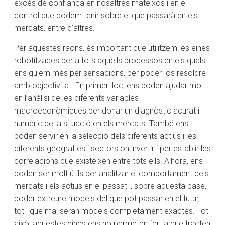
excés de confiança en nosaltres mateixos i en el
control que podem tenir sobre el que passarà en els
mercats, entre d’altres.
Per aquestes raons, és important que utilitzem les eines
robotitzades per a tots aquells processos en els quals
ens guiem més per sensacions, per poder-los resoldre
amb objectivitat. En primer lloc, ens poden ajudar molt
en l’anàlisi de les diferents variables
macroeconòmiques per donar un diagnòstic acurat i
numèric de la situació en els mercats. També ens
poden servir en la selecció dels diferents actius i les
diferents geografies i sectors on invertir i per establir les
correlacions que existeixen entre tots ells. Alhora, ens
poden ser molt útils per analitzar el comportament dels
mercats i els actius en el passat i, sobre aquesta base,
poder extreure models del que pot passar en el futur,
tot i que mai seran models completament exactes. Tot
això, aquestes eines ens ho permeten fer, ja que tracten