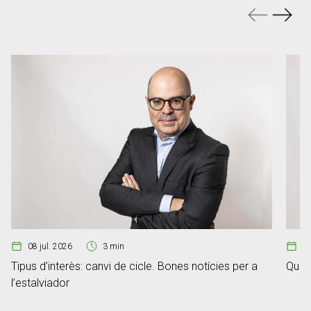
08 jul. 2026
3 min
1
Tipus d’interès: canvi de cicle. Bones notícies per a
Quan
l’estalviador