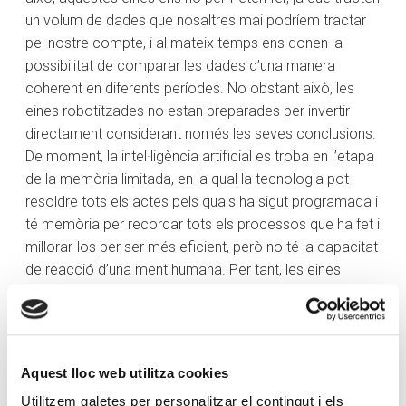
un volum de dades que nosaltres mai podríem tractar
pel nostre compte, i al mateix temps ens donen la
possibilitat de comparar les dades d’una manera
coherent en diferents períodes. No obstant això, les
eines robotitzades no estan preparades per invertir
directament considerant només les seves conclusions.
De moment, la intel·ligència artificial es troba en l’etapa
de la memòria limitada, en la qual la tecnologia pot
resoldre tots els actes pels quals ha sigut programada i
té memòria per recordar tots els processos que ha fet i
millorar-los per ser més eficient, però no té la capacitat
de reacció d’una ment humana. Per tant, les eines
robotitzades són una gran ajuda per invertir i s’han
d’aprofitar per influir en les nostres decisions, però no
per substituir-les.
Aquest lloc web utilitza cookies
Al mateix temps, la tecnologia ens ha permès
digitalitzar la interacció entre els gestors d’inversions i
Utilitzem galetes per personalitzar el contingut i els