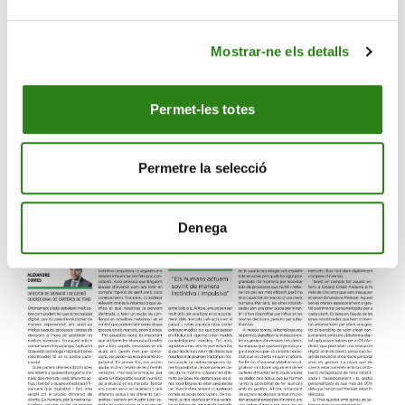
amb una plataforma digital i aplicacions natives per a
iOS i Android, que permeten una interacció digital amb
els clients sense que hagin de renunciar al contacte
Mostrar-ne els detalls
personal amb els gestors. La prova que els clients
estan satisfets amb la combinació de l’aplicació de
Permet-les totes
l’eina robotitzada i l’assessorament i la gestió
personalitzats és que més del 90% dels que han provat
Merkaat estan fidelitzats. Si t’has quedat amb ganes de
Permetre la selecció
saber-ne més:
www.merkaat.ad
.
Denega