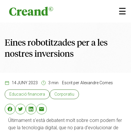
Vés al contingut
×
☰
Eines robotitzades per a les
nostres inversions
14 JUNY 2023
3 min
Escrit per
Alexandre Comes
Educació financera
Corporatiu
Últimament s’està debatent molt sobre com podem fer
que la tecnologia digital, que no para d’evolucionar de