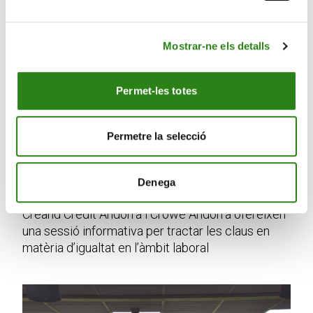
Mostrar-ne els detalls
Permet-les totes
Permetre la selecció
Denega
05 Febr. 2024
1 min
Creand Crèdit Andorrà i Crowe Andorra ofereixen
una sessió informativa per tractar les claus en
matèria d’igualtat en l’àmbit laboral