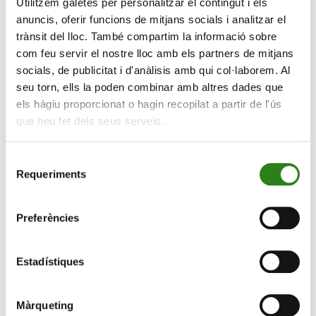
Utilitzem galetes per personalitzar el contingut i els
anuncis, oferir funcions de mitjans socials i analitzar el
trànsit del lloc. També compartim la informació sobre
com feu servir el nostre lloc amb els partners de mitjans
socials, de publicitat i d'anàlisis amb qui col·laborem. Al
seu torn, ells la poden combinar amb altres dades que
els hàgiu proporcionat o hagin recopilat a partir de l'ús
que heu fet dels seus serveis.
Selecció
19 Febr. 2024
2 min
Requeriments
de
‘Coneix la teva ment. Converteix-te en persona
consentiment
vitamina’, conferència a càrrec de Marian Rojas-
Preferències
Estapé
Estadístiques
Màrqueting