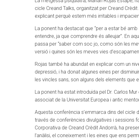
La metgessa psiquiatra, Marian Rojas Estapé, ha 
cicle Creand Talks, organitzat per Creand Crèdit
explicant perquè estem més irritables i impacient
La ponent ha destacat que “per a estar bé amb 
entendre, ja que comprendre és alleujar”. En aque
passa per “saber com soc jo, como són les meves
versió i quines són les meves vies d’escapamen
Rojas també ha abundat en explicar com un nivell
depressió, i ha donat algunes eines per disminuir-l
les vincles sans, son alguns dels elements que e
La ponent ha estat introduïda pel Dr. Carlos Mur 
associat de la Universitat Europea i antic mento
Aquesta conferència s’emmarca dins del cicle d
través de conferències divulgatives i sessions
Corporativa de Creand Crèdit Andorrà, ha prese
l’anàlisi, el coneixement i les eines que ens per