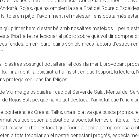
ofert aquesta tarda la conferència ‘Coneix la teva ment. Convert
 Andorrà. Rojas, que ha omplert la sala Prat del Roure d’Escalde
s, tolerem pitjor l’avorriment i el malestar i ens costa més estar
algú, primer hem d’estar bé amb nosaltres mateixos. I per a es
sta línia ha fet reflexionar al públic sobre què vol dir comprendr
 ferides, on em curo, quins són els meus factors d’estrès i en 
t”.
 d’estrès sostingut pot alterar el cos i la ment, provocant proc
o. Finalment, la psiquiatra ha insistit en què l’esport, la lectura,
ns protegeixen i ens fan feliços.
de Víu, metge psiquiatra i cap del Servei de Salut Mental del Ser
r de Rojas Estapé, que ha volgut destacar l’amistat que l’uneix 
e conferències Creand Talks, una iniciativa que busca promoure
 formatives que posen a debat de la societat temes d’interès. 
ntat la sessió i ha destacat que “com a banca compromesa amb 
meten a tots treballar en el nostre benestar i progrés, especialm