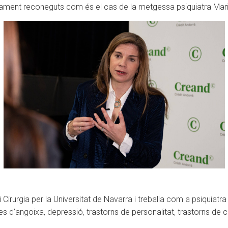
ament reconeguts com és el cas de la metgessa psiquiatra Mari
Cirurgia per la Universitat de Navarra i treballa com a psiquiatra
d’angoixa, depressió, trastorns de personalitat, trastorns de co