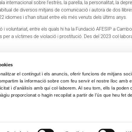
nternacional sobre l’estrès, la parella, la personalitat, la depress
habitual de diversos mitjans de comunicació i autora de dos llibr
 22 idiomes i s’han situat entre els més venuts dels últims anys.
 i voluntariat, entre els quals hi ha la Fundació AFESIP a Cambo
pies per a víctimes de violació i prostitució. Des del 2023 col·
cookies
alitzar el contingut i els anuncis, oferir funcions de mitjans socia
CONTACTE
MÉS CREAND
compartim la informació sobre com feu servir el nostre lloc amb e
+376 88 88 88
Govern Corpora
icitat i d'anàlisis amb qui col·laborem. Al seu torn, ells la poden
Actualitat
giu proporcionat o hagin recopilat a partir de l'ús que heu fet d
Espai premsa