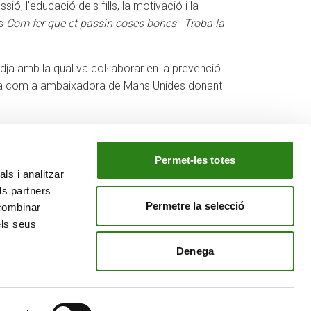
ió, l’educació dels fills, la motivació i la
es
Com fer que et passin coses bones
i
Troba la
dja amb la qual va col·laborar en la prevenció
labora com a ambaixadora de Mans Unides donant
Permet-les totes
ls i analitzar
EL NOSTRE GRUP
ls partners
tiu
Creand Crèdit Andorrà
Permetre la selecció
 combinar
Creand Wealth Management Espanya
els seus
Creand Wealth & Securities Luxemburg
Denega
Creand Wealth Management EE. UU.