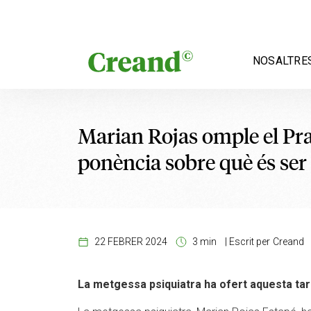
Vés al contingut
NOSALTRE
Marian Rojas omple el Pra
ponència sobre què és se
22 FEBRER 2024
3 min
|
Escrit per
Creand
La metgessa psiquiatra ha ofert aquesta tar