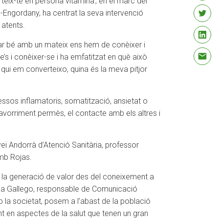
eix-te en persona vitamina’, en el marc del
s-Engordany, ha centrat la seva intervenció
 atents.
tar bé amb un mateix ens hem de conèixer i
e’s i conèixer-se i ha emfatitzat en què això
qui em converteixo, quina és la meva pitjor
essos inflamatoris, somatització, ansietat o
 l’avorriment permès, el contacte amb els altres i
vei Andorrà d’Atenció Sanitària, professor
amb Rojas.
 la generació de valor des del coneixement a
Pepa Gallego, responsable de Comunicació
la societat, posem a l’abast de la població
ent en aspectes de la salut que tenen un gran