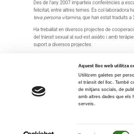
Des de l’any 2007 imparteix conferències a escala i
felicitat, entre altres temes. És col·laboradora 
teva persona vitamina
, que han estat traduïts a
Ha treballat en diversos projectes de cooperació
del trànsit sexual al sud-est asiàtic i amb terà
suport a diversos projectes.
Aquest lloc web utilitza 
Utilitzem galetes per person
el trànsit del lloc. També 
de mitjans socials, de publ
amb altres dades que els hà
serveis.
Selecció