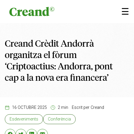
Vés al contingut
×
☰
Creand Crèdit Andorrà
organitza el fòrum
‘Criptoactius: Andorra, pont
cap a la nova era financera’
16 OCTUBRE 2025
2 min
Escrit per
Creand
Esdeveniments
Conferència