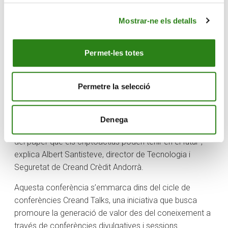
Creand Crèdit Andorrà, i Àngel Quesada, CEO d’ONYZE.
Mostrar-ne els detalls
“Els criptoactius representen una de les
transformacions més profundes del sistema financer i
tecnològic actual i Andorra en particular hi juga un paper
Permet-les totes
clau. Amb aquesta conferència volem oferir una mirada
global, plural i rigorosa que permeti entendre no només
Permetre la selecció
les seves potencialitats, sinó també els reptes
econòmics, legals i socials que plantegen. El nostre
objectiu és impulsar el debat amb coneixement
Denega
especialitzat i reflexió crítica, i contribuir en la definició
del paper que els criptoactius poden tenir en el futur”,
explica Albert Santisteve, director de Tecnologia i
Seguretat de Creand Crèdit Andorrà.
Aquesta conferència s’emmarca dins del cicle de
conferències Creand Talks, una iniciativa que busca
promoure la generació de valor des del coneixement a
través de conferències divulgatives i sessions