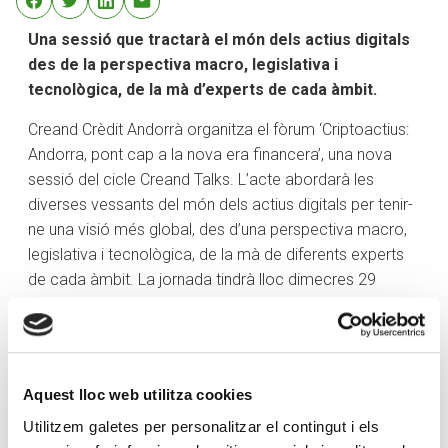
Una sessió que tractarà el món dels actius digitals
des de la perspectiva macro, legislativa i
tecnològica, de la mà d’experts de cada àmbit.
Creand Crèdit Andorrà organitza el fòrum ‘Criptoactius:
Andorra, pont cap a la nova era financera’, una nova
sessió del cicle Creand Talks. L’acte abordarà les
diverses vessants del món dels actius digitals per tenir-
ne una visió més global, des d’una perspectiva macro,
legislativa i tecnològica, de la mà de diferents experts
de cada àmbit. La jornada tindrà lloc dimecres 29
d’octubre, a les 19 h, a l’Unsquare Studio i cal inscripció
prèvia a
https://bit.ly/4oHjJn5
.
El sistema financer viu un canvi profund: els actius
digitals s’estan integrant a la banca, als mercats i a les
Aquest lloc web utilitza cookies
carteres d’inversió. Allò que fa uns anys semblava un
Utilitzem galetes per personalitzar el contingut i els
experiment, avui és a l’agenda d’entitats públiques i