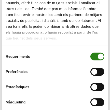
anuncis, oferir funcions de mitjans socials i analitzar el
trànsit del lloc. També compartim la informació sobre
com feu servir el nostre lloc amb els partners de mitjans
socials, de publicitat i d'anàlisis amb qui col·laborem. Al
seu torn, ells la poden combinar amb altres dades que
els hàgiu proporcionat o hagin recopilat a partir de l'ús
que heu fet dels seus serveis.
Selecció
David Macià Pérez, CFA, director d’Inversions i Estratègia de Mercats
Requeriments
de
de Creand Asset Management, i Pau Garcia-Milà, co-CEO i cofundador
consentiment
de Founderz, i partner mundial de Microsoft en formació
d’Intel·ligència Artificial.
Preferències
Per la seva banda, Pau Garcia-Milà ha presentat les
dues cares de la intel·ligència artificial i ha seguit la seva
Estadístiques
intervenció amb una sessió pràctica on ha ensenyat
com crear i llançar una start-up en pocs minuts i
utilitzant eines d’IA. Com ell mateix ha explicat “la IA
Màrqueting
canvia cada cinc minuts i necessitem veure en què