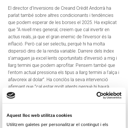
El director d’Inversions de Creand Crèdit Andorrà ha
parlat també sobre altres condicionants i tendències
que podem esperar de les borses el 2025. Ha explicat
que “A nivell mes general, creiem que cal invertir en
actius reals, ja que el gran enemic de l’inversor és la
inflació. Però cal ser selectiu, perquè hi ha molta
dispersió dins de la renda variable. Darrere dels índex
s’amaguen ja excel·lents oportunitats d’inversió a mig i
llarg termini que podem aprofitar. Pensem també que
l’entorn actual pressiona els tipus a llarg termini a l’alça i
afavoreix al dolar”. Ha conclòs la seva intervenció
afirmant que “cal estar molt atents perquè hi haurà
bones oportunitats durant l’any per invertir en bons
actius a preus interessants”.
Aquest lloc web utilitza cookies
Utilitzem galetes per personalitzar el contingut i els