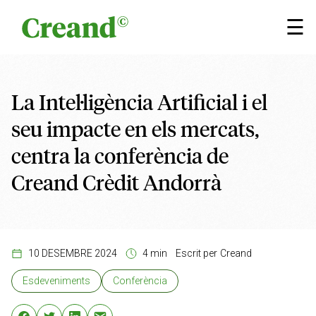
Vés al contingut
×
☰
La Intel·ligència Artificial i el
seu impacte en els mercats,
centra la conferència de
Creand Crèdit Andorrà
10 DESEMBRE 2024
4 min
Escrit per
Creand
Esdeveniments
Conferència