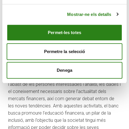
consisteix, tocar-la, i no tant parlar-ne. La IA pot tenir un
impacte, tan bo com dolent. És important tenir-li
Mostrar-ne els detalls
respecte però no por”.
L’expert ha afegit que “la intel·ligència artificial ens ha de
Permet-les totes
permetre tenir més temps per fer coses importants, per
fer coses més humanes com pensar, per dedicar
temps al que realment aporta valor. En definitiva,
Permetre la selecció
podem dir que la IA ens fa més humans”.
Des de Creand Crèdit Andorrà s’ofereixen aquestes
Denega
sessions informatives de la mà d’experts, per posar a
l’abast de les persones interessades l’anàlisi, les dades i
el coneixement necessaris sobre l’actualitat dels
mercats financers, així com generar debat entorn de
les noves tendències. Amb aquestes activitats, el banc
busca promoure l’educació financera, un pilar de la
inclusió, amb l’objectiu que la societat tingui més
informació per poder decidir sobre les seves