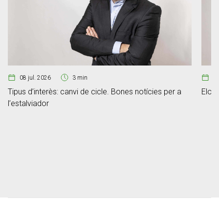
08 jul. 2026
3 min
07
Tipus d’interès: canvi de cicle. Bones notícies per a
Elon 
l’estalviador