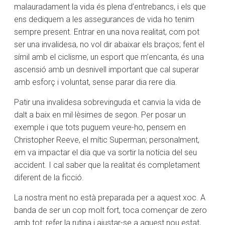
malauradament la vida és plena d’entrebancs, i els que
ens dediquem a les assegurances de vida ho tenim
sempre present. Entrar en una nova realitat, com pot
ser una invalidesa, no vol dir abaixar els braços; fent el
símil amb el ciclisme, un esport que m’encanta, és una
ascensió amb un desnivell important que cal superar
amb esforç i voluntat, sense parar dia rere dia.
Patir una invalidesa sobrevinguda et canvia la vida de
dalt a baix en mil·lèsimes de segon. Per posar un
exemple i que tots puguem veure-ho, pensem en
Christopher Reeve, el mític Superman; personalment,
em va impactar el dia que va sortir la notícia del seu
accident. I cal saber que la realitat és completament
diferent de la ficció.
La nostra ment no està preparada per a aquest xoc. A
banda de ser un cop molt fort, toca començar de zero
amb tot: refer la rutina i ajustar-se a aquest nou estat,