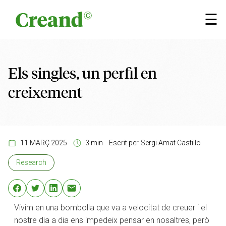
Vés al contingut
×
☰
Els singles, un perfil en
creixement
11 MARÇ 2025
3 min
Escrit per
Sergi Amat Castillo
Research
Vivim en una bombolla que va a velocitat de creuer i el
nostre dia a dia ens impedeix pensar en nosaltres, però