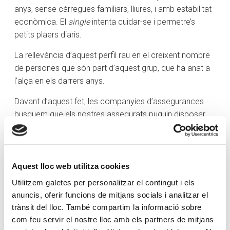
anys, sense càrregues familiars, lliures, i amb estabilitat
econòmica. El
single
intenta cuidar-se i permetre’s
petits plaers diaris.
La rellevància d’aquest perfil rau en el creixent nombre
de persones que són part d’aquest grup, que ha anat a
l’alça en els darrers anys
.
Davant d’aquest fet, les companyies d’assegurances
busquem que els nostres assegurats puguin disposar
dels millors serveis, i tenim en compte totes les
situacions personals, també les dels
singles
. Una de les
grans preocupacions d’aquest perfil de persones és la
possibilitat de patir una invalidesa, perquè aleshores sí
Aquest lloc web utilitza cookies
que poden tenir un problema el dia de demà, i més sent
Utilitzem galetes per personalitzar el contingut i els
una persona relativament jove i amb molts anys de vida
anuncis, oferir funcions de mitjans socials i analitzar el
al davant.
trànsit del lloc. També compartim la informació sobre
com feu servir el nostre lloc amb els partners de mitjans
Per donar-hi resposta, existeixen assegurances de vida