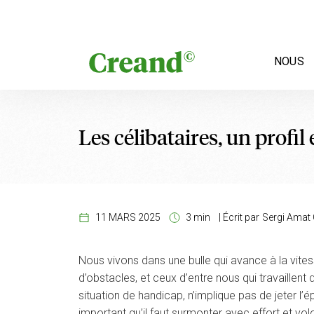
Aller au contenu
NOUS
Les célibataires, un profil
11 MARS 2025
3 min
|
Écrit par
Sergi Amat 
Nous vivons dans une bulle qui avance à la vit
d’obstacles, et ceux d’entre nous qui travaillen
situation de handicap, n’implique pas de jeter l
important qu’il faut surmonter avec effort et vo