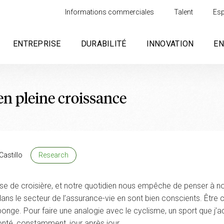
Informations commerciales
Talent
Esp
ENTREPRISE
DURABILITÉ
INNOVATION
E
 en pleine croissance
Castillo
Research
esse de croisière, et notre quotidien nous empêche de penser à 
t dans le secteur de l’assurance-vie en sont bien conscients. Êtr
’éponge. Pour faire une analogie avec le cyclisme, un sport que j
lonté, constamment, jour après jour.