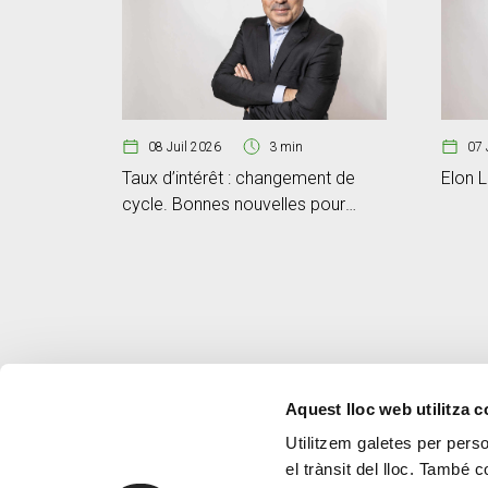
08 Juil 2026
3 min
07 
Taux d’intérêt : changement de
Elon L
cycle. Bonnes nouvelles pour
l’épargnant
Aquest lloc web utilitza 
Utilitzem galetes per person
el trànsit del lloc. També 