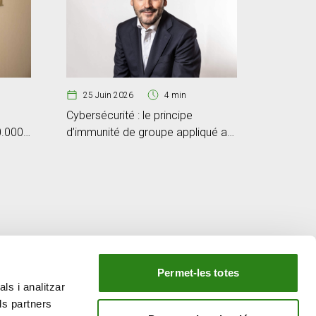
25 Juin 2026
4 min
Cybersécurité : le principe
0.000
d’immunité de groupe appliqué au
monde technologique
10 Jui
Connais
de l’heu
bourse ?
Permet-les totes
ls i analitzar
NOTRE GROUPE
ls partners
e
Creand Crèdit Andorrà