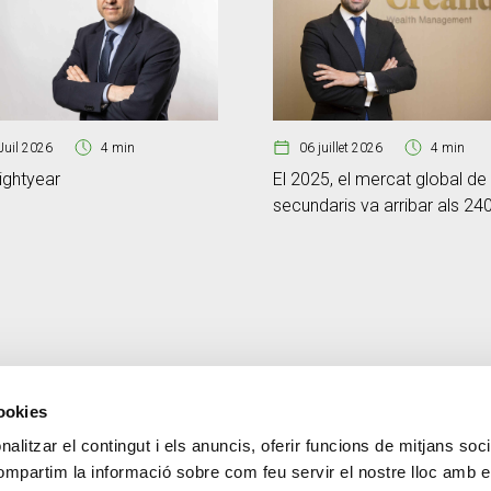
Juil 2026
4 min
06 juillet 2026
4 min
ightyear
El 2025, el mercat global de
secundaris va arribar als 24
milions de dòlars
cookies
alitzar el contingut i els anuncis, oferir funcions de mitjans socia
Contact
PLUS CREAND
compartim la informació sobre com feu servir el nostre lloc amb e
+376 88 88 88
Gouvernance d'entrepris