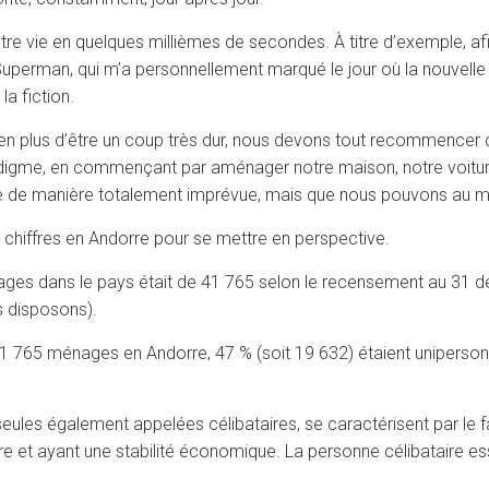
 vie en quelques millièmes de secondes. À titre d’exemple, afin 
 Superman, qui m’a personnellement marqué le jour où la nouvell
la fiction.
en plus d’être un coup très dur, nous devons tout recommencer de
igme, en commençant par aménager notre maison, notre voiture, 
ive de manière totalement imprévue, mais que nous pouvons au mo
s chiffres en Andorre pour se mettre en perspective.
énages dans le pays était de 41 765 selon le recensement au 31 
 disposons).
e 41 765 ménages en Andorre, 47 % (soit 19 632) étaient unipers
t seules également appelées célibataires, se caractérisent par le
bre et ayant une stabilité économique. La personne célibataire essa