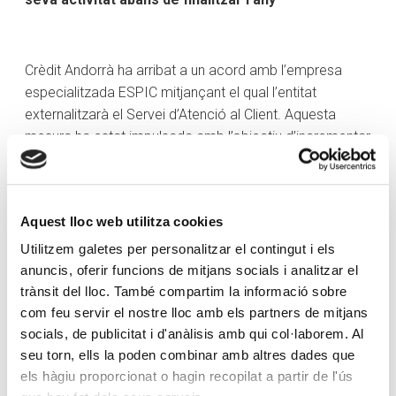
Crèdit Andorrà ha arribat a un acord amb l’empresa
especialitzada ESPIC mitjançant el qual l’entitat
externalitzarà el Servei d’Atenció al Client. Aquesta
mesura ha estat impulsada amb l’objectiu d’incrementar
l’eficiència del banc, i suposa un pas més en el procés
de millora contínua dels serveis que l’entitat posa a
disposició dels clients. El servei es posarà en marxa
Aquest lloc web utilitza cookies
abans de finalitzar l’any.
Utilitzem galetes per personalitzar el contingut i els
Aquest canvi permetrà ampliar l’horari d’atenció al
anuncis, oferir funcions de mitjans socials i analitzar el
client, que passarà de l’actual, de dilluns a divendres de
trànsit del lloc. També compartim la informació sobre
8.30 a 18 h, al següent: de dilluns a divendres de 8 a 20
com feu servir el nostre lloc amb els partners de mitjans
h, els dissabtes de 9 a 15 h, i permetrà també oferir
socials, de publicitat i d'anàlisis amb qui col·laborem. Al
servei de targetes 24 hores els 365 dies de l’any. D’altra
seu torn, ells la poden combinar amb altres dades que
banda, disposar d’un Servei d’Atenció al Client
els hàgiu proporcionat o hagin recopilat a partir de l'ús
especialitzat permetrà garantir l’escalabilitat del servei