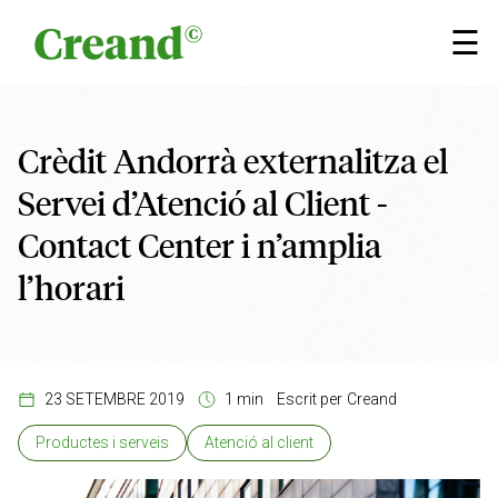
Vés al contingut
×
☰
Crèdit Andorrà externalitza el
Servei d’Atenció al Client -
Contact Center i n’amplia
l’horari
23 SETEMBRE 2019
1 min
Escrit per
Creand
Productes i serveis
Atenció al client