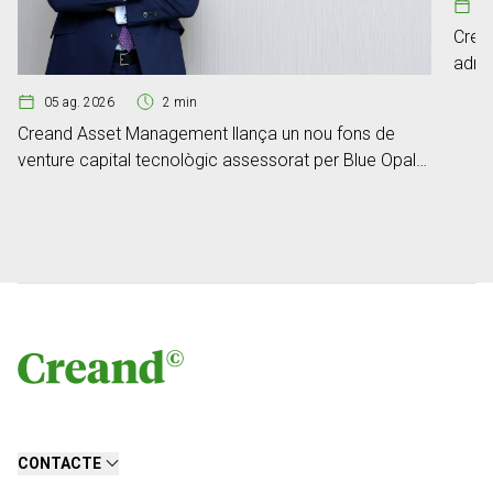
0
Crea
adre
05 ag. 2026
2 min
Creand Asset Management llança un nou fons de
venture capital tecnològic assessorat per Blue Opal
Capital
CONTACTE