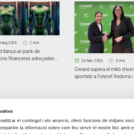
maig 2026
2 min
d llança un pack de
ions financeres adreçades al
24 febr. 2026
3 min
nt d’autònoms
Creand supera el milió d’eur
aportats a l’Unicef Andorra i
referma el seu compromís 
infància en contextos vulner
cookies
alitzar el contingut i els anuncis, oferir funcions de mitjans socia
CONTACTE
MÉS CREAND
compartim la informació sobre com feu servir el nostre lloc amb e
+376 88 88 88
Govern Corpora