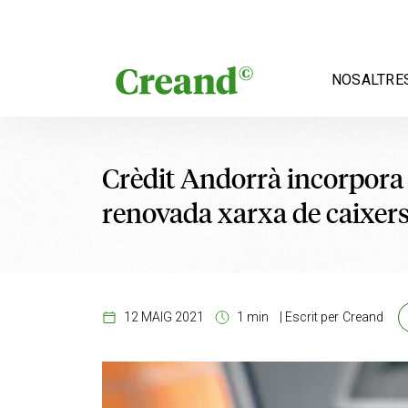
Vés al contingut
NOSALTRE
Crèdit Andorrà incorpora l
renovada xarxa de caixer
12 MAIG 2021
1 min
|
Escrit per
Creand