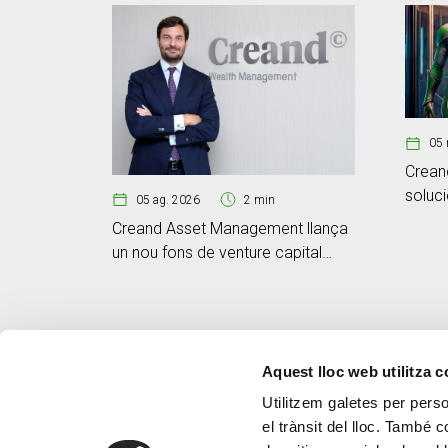
05 
Crean
soluc
05 ag. 2026
2 min
segme
Creand Asset Management llança
un nou fons de venture capital
tecnològic assessorat per Blue
Opal Capital
Aquest lloc web utilitza 
Utilitzem galetes per person
el trànsit del lloc. També 