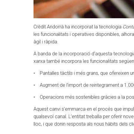
Crèdit Andorrà ha incorporat la tecnologia
Conta
les funcionalitats i operatives disponibles, alho
àgil i ràpida.
A banda de la incorporació d’aquesta tecnologia 
xarxa també incorpora les funcionalitats següen
• Pantalles tàctils i més grans, que ofereixen una
• Augment de l’import de reintegrament a 1.000 e
• Operacions més sostenibles gràcies a la possib
Aquest canvi s’emmarca en el procés que impulsa 
qualsevol canal. L’entitat treballa per oferir n
lloc, i que donin resposta als nous hàbits dels cli