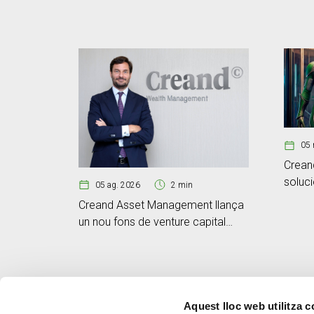
05 
Crean
soluc
05 ag. 2026
2 min
segme
Creand Asset Management llança
un nou fons de venture capital
tecnològic assessorat per Blue
Opal Capital
Aquest lloc web utilitza 