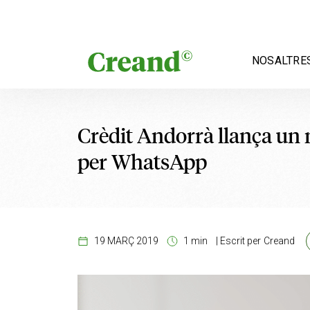
Vés al contingut
NOSALTRE
Crèdit Andorrà llança un n
per WhatsApp
19 MARÇ 2019
1 min
|
Escrit per
Creand