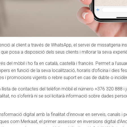
ció al client a través de WhatsApp, el servei de missatgeria inst
ue posa a disposició dels seus clients i millorar la seva experièn
s del mòbil i ho fa en català, castellà i francès. Permet a l’usuar
ers en funció de la seva localització, horaris d’oficina i dies fes
s i promocions vigents o rebre suport en cas de dubte o incidè
seva llista de contactes del telèfon mòbil el número +376 320 888 i 
tat, no s’oferirà ni se sol·licitarà informació sobre dades person
ormació digital amb la finalitat d’innovar en serveis, canals i pe
es com Merkaat, el primer assessor en inversions digital d’Andor