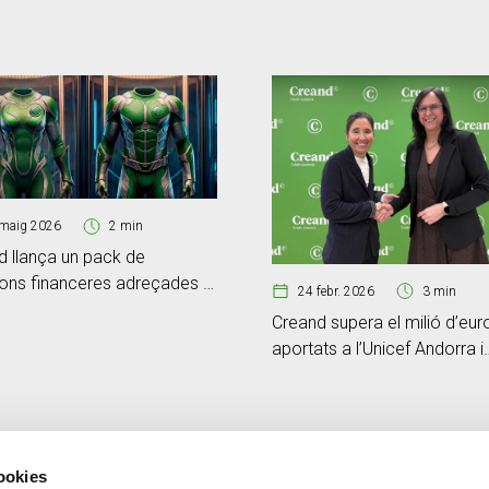
maig 2026
2 min
d llança un pack de
ions financeres adreçades al
24 febr. 2026
3 min
nt d’autònoms
Creand supera el milió d’eur
aportats a l’Unicef Andorra i
referma el seu compromís 
infància en contextos vulner
cookies