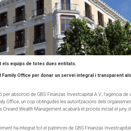
 els equips de totes dues entitats.
nd Family Office per donar un servei integral i transparent a
per absorció de GBS Finanzas Investcapital A.V., l’agència de 
mily Office, un cop obtingudes les autoritzacions dels organismes 
a de Creand Wealth Management acabarà el procés iniciat el juny d
nt ha integrat tot el patrimoni de GBS Finanzas Investcapital A.