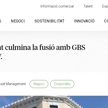
Informació comercial
Talent
Esp
S
NEGOCI
SOSTENIBILITAT
INNOVACIÓ
C
 culmina la fusió amb GBS
.
sset Management
Negoci
Corporatiu