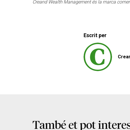
Creand Wealth Management és la marca comerci
Escrit per
Crea
També et pot intere