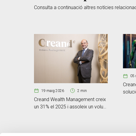
Consulta a continuació altres notícies relaciona
05 
Crean
19 maig 2026
2 min
soluc
segme
Creand Wealth Management creix
un 31% el 2025 i assoleix un volum
de negoci de 6.801 milions
d’euros