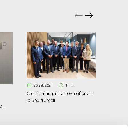
23 set. 2024
1 min
01 ag.
Creand inaugura la nova oficina a
Creand, 
la Seu d’Urgell
andorrà a
 a
Seu d’Urg
ió