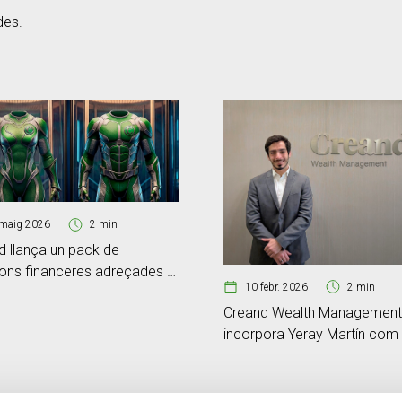
des.
maig 2026
2 min
d llança un pack de
ions financeres adreçades al
10 febr. 2026
2 min
nt d’autònoms
Creand Wealth Management
incorpora Yeray Martín com
responsable de la nova divis
d’Actius Digitals