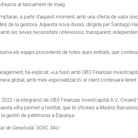
s d’euros al tancament de maig.
mptaran, a partir d’aquest moment, amb una oferta de valor única
ins de la gestora. Aquesta nova divisió, dirigida per Santiago Ha
nia amb les seves necessitats i interessos, transparent, indepen
a els equips procedents de totes dues entitats, que continuaran 
anagement, ha explicat: «La fusió amb GBS Finanzas Investcapital
ra global, amb més especialització; el client continuarà tenint 
 2022 i la integració de GBS Finanzas Investcapital A.V., Crea
esta xifra permet a l’entitat, que té oficines a Madrid, Barcelon
i la gestió de patrimonis a Espanya.
l de Gesalcalá, SGIIC, SAU.