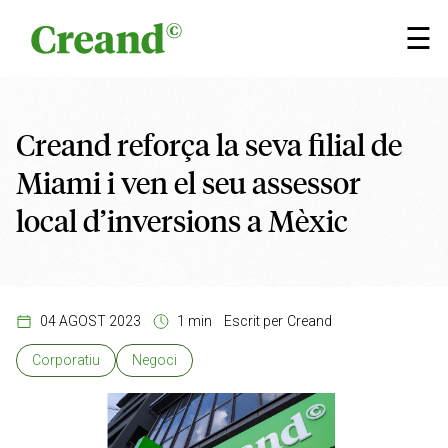
Vés al contingut
×
☰
Creand reforça la seva filial de
Miami i ven el seu assessor
local d’inversions a Mèxic
04 AGOST 2023
1 min
Escrit per
Creand
Corporatiu
Negoci