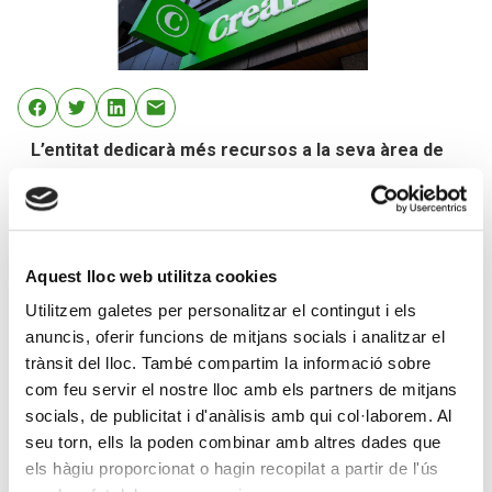
L’entitat dedicarà més recursos a la seva àrea de
negoci als Estats Units, que es consolida com a hub
estratègic
Creand reforça la seva filial de Miami (EUA), Creand
Wealth Management, que es consolida com una plaça
Aquest lloc web utilitza cookies
estratègica des d’on el grup financer desenvoluparà
Utilitzem galetes per personalitzar el contingut i els
l’activitat en el mercat americà, després de vendre les
anuncis, oferir funcions de mitjans socials i analitzar el
accions de l’assessor d’inversions domèstic que tenia a
trànsit del lloc. També compartim la informació sobre
Mèxic.
com feu servir el nostre lloc amb els partners de mitjans
socials, de publicitat i d'anàlisis amb qui col·laborem. Al
Creand continuarà dedicant més recursos a la seva filial
seu torn, ells la poden combinar amb altres dades que
de Miami, incorporant nous assessors financers i
els hàgiu proporcionat o hagin recopilat a partir de l'ús
analistes per a la seva àrea d’inversions, després de