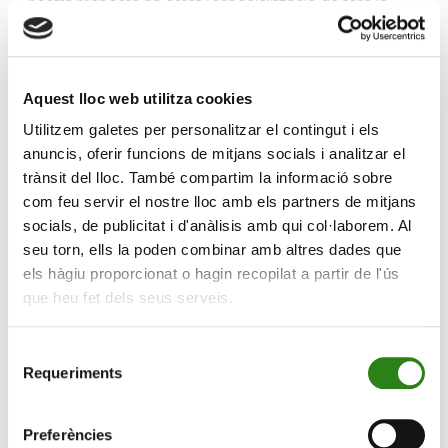
nostra resposta ha estat l’especialització de tota la
nova oferta.
D’altra banda, tenim clients nacionals i internacionals,
amb la competència que això comporta. Per tant,
Aquest lloc web utilitza cookies
l’atenció personalitzada d’oferir el producte adient en el
Utilitzem galetes per personalitzar el contingut i els
moment vital de cada client és el que ens diferencia.
anuncis, oferir funcions de mitjans socials i analitzar el
trànsit del lloc. També compartim la informació sobre
La transformació digital ha exigit també una
com feu servir el nostre lloc amb els partners de mitjans
evolució de l’equip humà?
socials, de publicitat i d'anàlisis amb qui col·laborem. Al
​Totalment. El perfil professional ha pivotat de les
seu torn, ells la poden combinar amb altres dades que
operacions administratives cap a l’
assessorament
.
els hàgiu proporcionat o hagin recopilat a partir de l'ús
Les operacions simples ja són digitals; per tant, el valor
que heu fet dels seus serveis.
real del gestor avui és la capacitat d’acompanyament i
de planificació financera.
Selecció
Requeriments
de
​A Creand, el nostre valor diferencial és el binomi
gestor
consentiment
+ assessor
. No es tracta només de saber de finances,
Preferències
sinó d’entendre la fiscalitat i els mercats globals amb