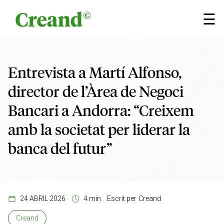
Vés al contingut
×
☰
Entrevista a Martí Alfonso,
director de l’Àrea de Negoci
Bancari a Andorra: “Creixem
amb la societat per liderar la
banca del futur”
24 ABRIL 2026
4 min
Escrit per
Creand
Creand