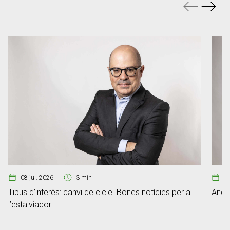
08 jul. 2026
3 min
2
Tipus d’interès: canvi de cicle. Bones notícies per a
Ando
l’estalviador