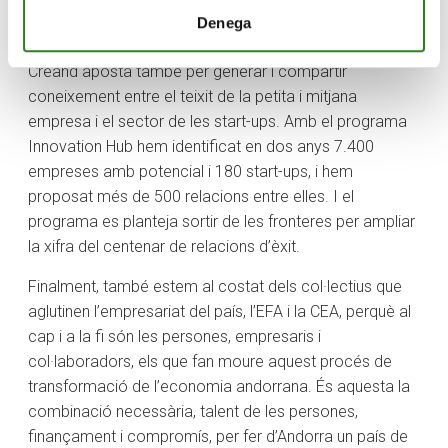
del país acreditat per fabricar medicaments de teràpies
Denega
avançades.
Creand aposta també per generar i compartir
coneixement entre el teixit de la petita i mitjana
empresa i el sector de les start-ups. Amb el programa
Innovation Hub hem identificat en dos anys 7.400
empreses amb potencial i 180 start-ups, i hem
proposat més de 500 relacions entre elles. I el
programa es planteja sortir de les fronteres per ampliar
la xifra del centenar de relacions d’èxit.
Finalment, també estem al costat dels col·lectius que
aglutinen l’empresariat del país, l’EFA i la CEA, perquè al
cap i a la fi són les persones, empresaris i
col·laboradors, els que fan moure aquest procés de
transformació de l’economia andorrana. És aquesta la
combinació necessària, talent de les persones,
finançament i compromís, per fer d’Andorra un país de