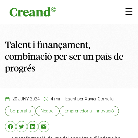
Vés al contingut
×
☰
Talent i finançament,
combinació per ser un país de
progrés
20 JUNY 2024
4 min
Escrit per
Xavier Cornella
Corporatiu
Negoci
Emprenedoria i innovació