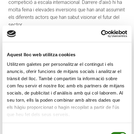
competició a escala internacional. Darrere d’això hi ha
molta feina i elevades inversions que han anat assumint
els diferents actors que han sabut visionar el futur del
sector.
Som part activa a SETAP 365, societat que gestiona les
estacions de Soldeu-El Tarter-Canillo i Arinsal-Pal, i que,
a més, respon també a aquesta transformació de
Aquest lloc web utilitza cookies
model econòmic que viu el país i que vol
Utilitzem galetes per personalitzar el contingut i els
desestacionalitzar l’oferta turística amb un model únic
anuncis, oferir funcions de mitjans socials i analitzar el
de negoci de la neu i de les activitats de fora de
trànsit del lloc. També compartim la informació sobre
temporada, com ja fa temps que s’està fent amb les
com feu servir el nostre lloc amb els partners de mitjans
copes del món de MTB, i que just aquest any acullen els
socials, de publicitat i d'anàlisis amb qui col·laborem. Al
Campionats del Món UCI de BTT. L’hivern que ve
seu torn, ells la poden combinar amb altres dades que
s’estrenarà l’Estadi Creand, una nova pista
els hàgiu proporcionat o hagin recopilat a partir de l'ús
d’entrenament i de competició permanent. Creiem en el
que heu fet dels seus serveis.
potencial del país i apostem perquè tingui tot el que
necessita perquè els nostres esquiadors, als quals
Selecció
també patrocinem, continuïn creixent en l’alta