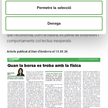
una petita força pot provocar un gran efecte, per
explicar pujades de preus, crisis financeres o canvis
Permetre la selecció
bruscos en l’economia.
En resum, aquesta ciència ens ajuda a entendre millor
Denega
els mercats, a gestionar el risc i, de passada, a recordar
que l’economia, com la natura, és plena de sorpreses i
comportaments col·lectius inesperats.
Article publicat al Diari d’Andorra el 13.05.26