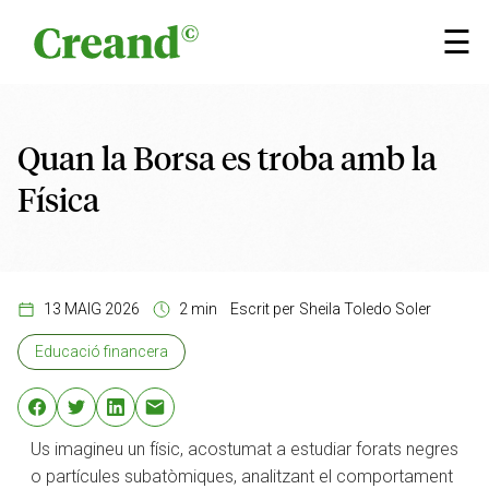
Vés al contingut
×
☰
Quan la Borsa es troba amb la
Física
13 MAIG 2026
2 min
Escrit per
Sheila Toledo Soler
Educació financera
Us imagineu un físic, acostumat a estudiar forats negres
o partícules subatòmiques, analitzant el comportament