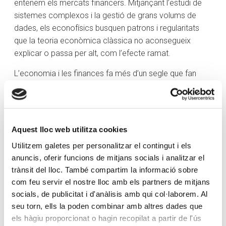
entenem els mercats financers. Mitjançant l’estudi de
sistemes complexos i la gestió de grans volums de
dades, els econofísics busquen patrons i regularitats
que la teoria econòmica clàssica no aconsegueix
explicar o passa per alt, com l’efecte ramat.
L’economia i les finances fa més d’un segle que fan
servir les matemàtiques: des del moviment brownià fins
a la teoria de jocs, on el resultat final d’un participant
depèn de les decisions dels altres. Avui dia,
l’econofísica no és només cosa d’acadèmics: bancs,
Aquest lloc web utilitza cookies
fons d’inversió i asseguradores contracten físics per
Utilitzem galetes per personalitzar el contingut i els
dissenyar productes financers, gestionar riscos i
anuncis, oferir funcions de mitjans socials i analitzar el
analitzar dades.
trànsit del lloc. També compartim la informació sobre
L’avantatge que aporta és la capacitat d’analitzar els
com feu servir el nostre lloc amb els partners de mitjans
socials, de publicitat i d'anàlisis amb qui col·laborem. Al
mercats des d’angles inèdits. Reconèixer que els
seu torn, ells la poden combinar amb altres dades que
esdeveniments extrems són més freqüents ajuda a
els hàgiu proporcionat o hagin recopilat a partir de l'ús
dissenyar estratègies més realistes per protegir les