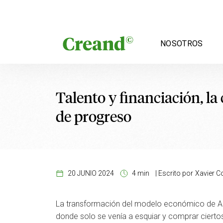
Saltar al contenido
NOSOTROS
Talento y financiación, l
de progreso
20 JUNIO 2024
4 min
|
Escrito por
Xavier C
La transformación del modelo económico de Ando
donde solo se venía a esquiar y comprar cierto