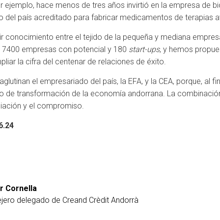
r ejemplo, hace menos de tres años invirtió en la empresa de bi
co del país acreditado para fabricar medicamentos de terapias 
 conocimiento entre el tejido de la pequeña y mediana empresa
s 7400 empresas con potencial y 180
start-ups
, y hemos propues
liar la cifra del centenar de relaciones de éxito.
glutinan el empresariado del país, la EFA, y la CEA, porque, al fi
o de transformación de la economía andorrana. La combinación
nciación y el compromiso.
6.24
r Cornella
jero delegado de Creand Crèdit Andorrà