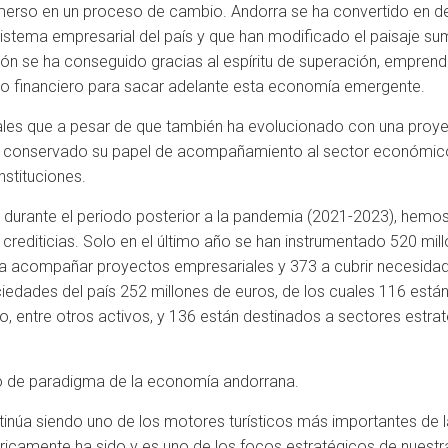
inmerso en un proceso de cambio. Andorra se ha convertido en 
stema empresarial del país y que han modificado el paisaje sum
ón se ha conseguido gracias al espíritu de superación, emprend
yo financiero para sacar adelante esta economía emergente.
nales que a pesar de que también ha evolucionado con una proyec
ha conservado su papel de acompañamiento al sector económico
nstituciones.
y durante el periodo posterior a la pandemia (2021-2023), hem
crediticias. Solo en el último año se han instrumentado 520 mil
 a acompañar proyectos empresariales y 373 a cubrir necesidade
ociedades del país 252 millones de euros, de los cuales 116 est
jo, entre otros activos, y 136 están destinados a sectores estr
io de paradigma de la economía andorrana.
ntinúa siendo uno de los motores turísticos más importantes de
óricamente ha sido y es uno de los focos estratégicos de nuestr