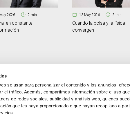
May 2026
2 min
13 May 2026
2 min
ra, en constante
Cuando la bolsa y la física
formación
convergen
ies
web se usan para personalizar el contenido y los anuncios, ofrec
CONTACTO
MÁS CREAND
ar el tráfico. Además, compartimos información sobre el uso que
+376 88 88 88
Gobierno corporativ
tners de redes sociales, publicidad y análisis web, quienes pue
Actualidad
ación que les haya proporcionado o que hayan recopilado a parti
Espacio Prensa
vicios.