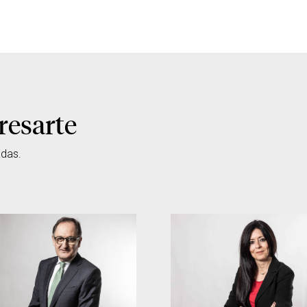
resarte
adas.