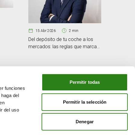
18 Mar
​¿Es posi
15 Abr 2026
2 min
mercad
Del depósito de tu coche a los
mercados: las reglas que marcan
el precio del crudo
Permitir todas
er funciones
NUESTRO GRUPO
 haga del
o
Creand Crèdit Andorrà
Permitir la selección
den
Creand Wealth Management España
r del uso
Creand Wealth & Securities Luxemburgo
Denegar
Creand Wealth Management EE. UU.