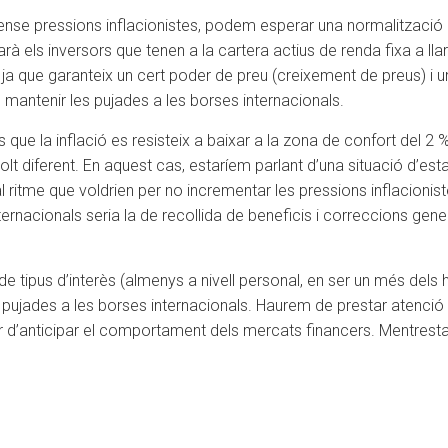
nse pressions inflacionistes, podem esperar una normalització de 
rà els inversors que tenen a la cartera actius de renda fixa a llar
e, ja que garanteix un cert poder de preu (creixement de preus) 
 de mantenir les pujades a les borses internacionals.
s que la inflació es resisteix a baixar a la zona de confort del
lt diferent. En aquest cas, estaríem parlant d’una situació d’esta
 al ritme que voldrien per no incrementar les pressions inflacion
ternacionals seria la de recollida de beneficis i correccions gene
de tipus d’interès (almenys a nivell personal, en ser un més dels
es pujades a les borses internacionals. Haurem de prestar aten
ar d’anticipar el comportament dels mercats financers. Mentrestan