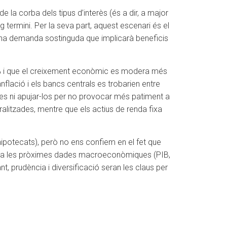
la corba dels tipus d’interès (és a dir, a major
g termini. Per la seva part, aquest escenari és el
i una demanda sostinguda que implicarà beneficis
 2 % i que el creixement econòmic es modera més
nflació i els bancs centrals es trobarien entre
istes ni apujar-los per no provocar més patiment a
ralitzades, mentre que els actius de renda fixa
 hipotecats), però no ens confiem en el fet que
ció a les pròximes dades macroeconòmiques (PIB,
t, prudència i diversificació seran les claus per