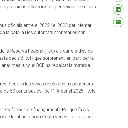
ar pressions inflacionistes per l’excés de diners
s oficials entre el 2022 i el 2023 per intentar
a la batalla i les autoritats monetàries han
e la Reserva Federal (Fed) els darrers dies de
ta decisió, tot i que sorprenent, en part, per la
se anar més lluny, el BCE ha rebaixat la mateixa
terès. Segons les seves declaracions posteriors,
 50 punts bàsics i de l’1 % per al 2025, i tots
 altres formes de finançament). Pel que fa als
l de la inflació com s’està venent ara o si, per