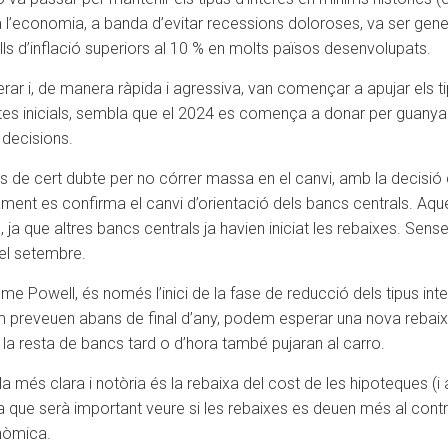
 a l’economia, a banda d’evitar recessions doloroses, va ser gener
lls d’inflació superiors al 10 % en molts països desenvolupats.
ar i, de manera ràpida i agressiva, van començar a apujar els tipu
btes inicials, sembla que el 2024 es comença a donar per guanyad
 decisions.
de cert dubte per no córrer massa en el canvi, amb la decisió d
ament es confirma el canvi d’orientació dels bancs centrals. Aques
, ja que altres bancs centrals ja havien iniciat les rebaixes. Sen
 del setembre.
rome Powell, és només l’inici de la fase de reducció dels tipus in
reveuen abans de final d’any, podem esperar una nova rebaixa de
la resta de bancs tard o d’hora també pujaran al carro.
a més clara i notòria és la rebaixa del cost de les hipoteques (i
a que serà important veure si les rebaixes es deuen més al contro
nòmica.