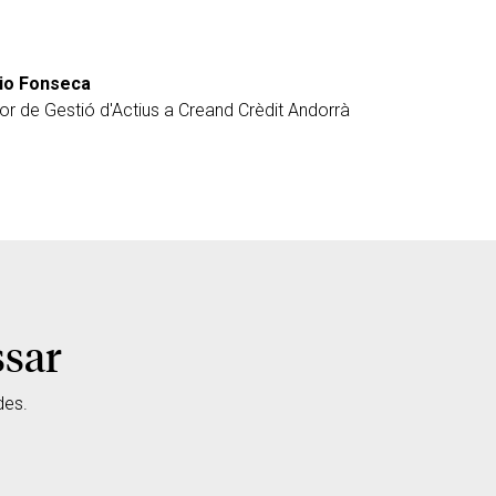
io Fonseca
tor de Gestió d'Actius a Creand Crèdit Andorrà
ssar
des.