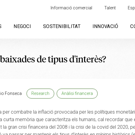
Informació comercial
Talent
Esp
S
NEGOCI
SOSTENIBILITAT
INNOVACIÓ
C
baixades de tipus d'interès?
cio Fonseca
Research
Anàlisi financera
ça per combatre la inflació provocada per les polítiques monetàr
 la curta memòria que caracteritza els humans, cal recordar que
 la gran crisi financera del 2008 i la crisi de la covid del 2020, 
va passar per mantenir els tipus d’interès en mínims històrics (