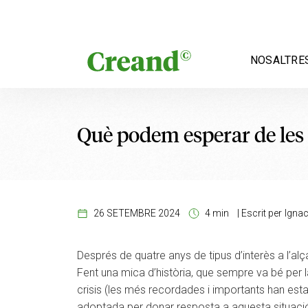
Vés al contingut
NOSALTRE
Què podem esperar de les 
26 SETEMBRE 2024
4 min
|
Escrit per
Igna
Després de quatre anys de tipus d’interès a l’al
Fent una mica d’història, que sempre va bé per
crisis (les més recordades i importants han estat
adoptada per donar resposta a aquesta situació 