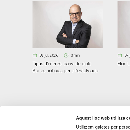
08 jul. 2026
3 min
07 
Tipus d’interès: canvi de cicle.
Elon L
Bones notícies per a l’estalviador
Aquest lloc web utilitza 
Utilitzem galetes per person