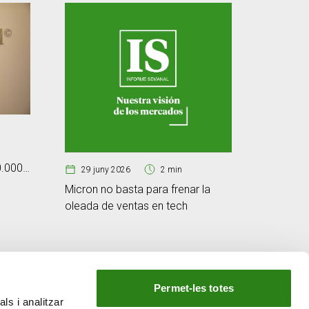
25 jun
Cibersegu
0.000
d’immuni
29 juny 2026
2 min
tecnològ
Micron no basta para frenar la
oleada de ventas en tech
Permet-les totes
ls i analitzar
EL NOSTRE GRUP