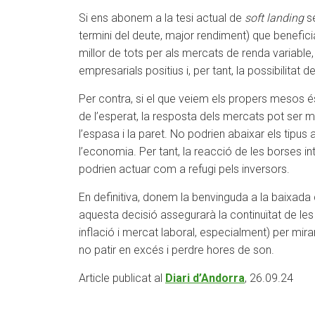
Si ens abonem a la tesi actual de
soft landing
se
termini del deute, major rendiment) que beneficia
millor de tots per als mercats de renda variabl
empresarials positius i, per tant, la possibilitat
Per contra, si el que veiem els propers mesos é
de l’esperat, la resposta dels mercats pot ser mo
l’espasa i la paret. No podrien abaixar els tipus
l’economia. Per tant, la reacció de les borses in
podrien actuar com a refugi pels inversors.
En definitiva, donem la benvinguda a la baixada 
aquesta decisió assegurarà la continuïtat de l
inflació i mercat laboral, especialment) per mir
no patir en excés i perdre hores de son.
Article publicat al
Diari d’Andorra
, 26.09.24