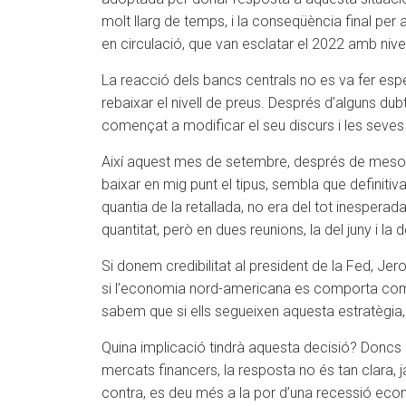
molt llarg de temps, i la conseqüència final per
en circulació, que van esclatar el 2022 amb nive
La reacció dels bancs centrals no es va fer esper
rebaixar el nivell de preus. Després d’alguns du
començat a modificar el seu discurs i les seves
Així aquest mes de setembre, després de mesos 
baixar en mig punt el tipus, sembla que definitiv
quantia de la retallada, no era del tot inesperada
quantitat, però en dues reunions, la del juny i la
Si donem credibilitat al president de la Fed, Je
si l’economia nord-americana es comporta com p
sabem que si ells segueixen aquesta estratègia, 
Quina implicació tindrà aquesta decisió? Doncs l
mercats financers, la resposta no és tan clara, j
contra, es deu més a la por d’una recessió eco