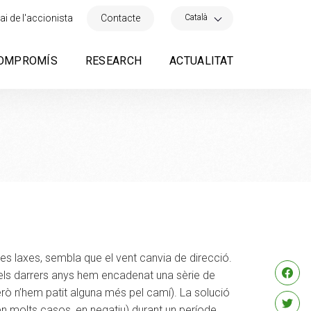
×
Català
ai de l'accionista
Contacte
OMPROMÍS
RESEARCH
ACTUALITAT
ies laxes, sembla que el vent canvia de direcció.
 els darrers anys hem encadenat una sèrie de
però n’hem patit alguna més pel camí). La solució
en molts casos, en negatiu) durant un període