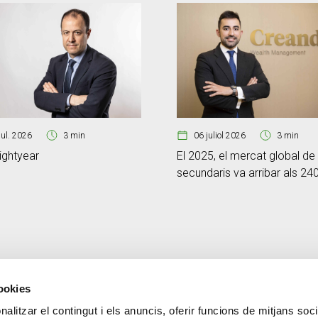
jul. 2026
3 min
06 juliol 2026
3 min
ightyear
El 2025, el mercat global de
secundaris va arribar als 24
milions de dòlars
cookies
alitzar el contingut i els anuncis, oferir funcions de mitjans socia
CONTACTE
MÉS CREAND