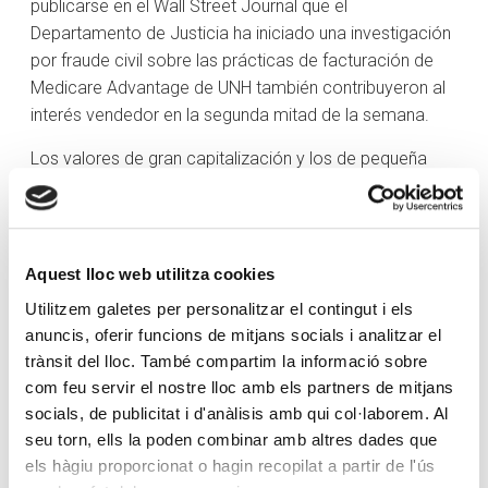
publicarse en el Wall Street Journal que el
Departamento de Justicia ha iniciado una investigación
por fraude civil sobre las prácticas de facturación de
Medicare Advantage de UNH también contribuyeron al
interés vendedor en la segunda mitad de la semana.
Los valores de gran capitalización y los de pequeña
capitalización registraron los mayores descensos,
mientras que el resto del mercado aguantó un poco
mejor. El S&P 500 bajó un 1,7% desde el viernes
pasado, mientras que el S&P 500 ponderado por igual
Aquest lloc web utilitza cookies
registró un descenso del 0,7% esta semana, el Russell
Utilitzem galetes per personalitzar el contingut i els
2000 cayó un 3,7% y el Vanguard Mega Cap Growth
anuncis, oferir funcions de mitjans socials i analitzar el
ETF (MGK) registró un descenso del 2,7%. La debilidad
trànsit del lloc. També compartim la informació sobre
de los valores mega-caps llevó a los sectores de
com feu servir el nostre lloc amb els partners de mitjans
consumo discrecional (-4,3%) y servicios de
socials, de publicitat i d'anàlisis amb qui col·laborem. Al
comunicación (-3,7%) del S&P 500, que albergan
seu torn, ells la poden combinar amb altres dades que
componentes megacapitalizados, a registrar los
els hàgiu proporcionat o hagin recopilat a partir de l'ús
mayores descensos entre los 11 sectores. Los