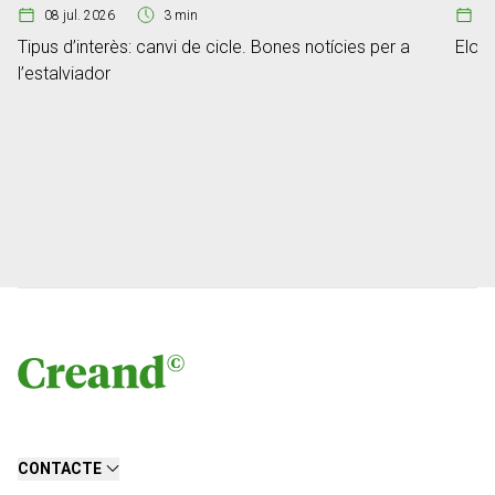
08 jul. 2026
3 min
07
Tipus d’interès: canvi de cicle. Bones notícies per a
Elon 
l’estalviador
CONTACTE