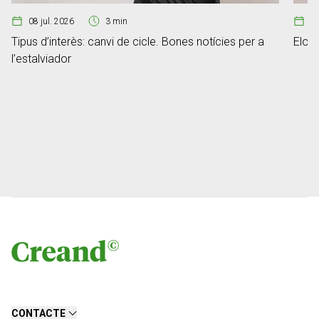
08 jul. 2026
3 min
07
Tipus d’interès: canvi de cicle. Bones notícies per a
Elon 
l’estalviador
CONTACTE