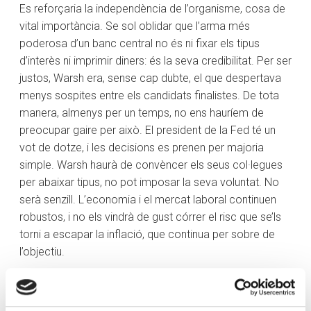
Es reforçaria la independència de l’organisme, cosa de
vital importància. Se sol oblidar que l’arma més
poderosa d’un banc central no és ni fixar els tipus
d’interès ni imprimir diners: és la seva credibilitat. Per ser
justos, Warsh era, sense cap dubte, el que despertava
menys sospites entre els candidats finalistes. De tota
manera, almenys per un temps, no ens hauríem de
preocupar gaire per això. El president de la Fed té un
vot de dotze, i les decisions es prenen per majoria
simple. Warsh haurà de convèncer els seus col·legues
per abaixar tipus, no pot imposar la seva voluntat. No
serà senzill. L’economia i el mercat laboral continuen
robustos, i no els vindrà de gust córrer el risc que se’ls
torni a escapar la inflació, que continua per sobre de
l’objectiu.
Però què vol fer Warsh? El precedeix la fama de
«falcó», però les seves opinions semblen dependre de