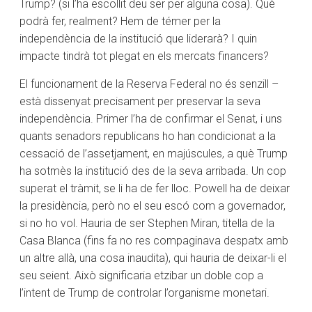
Trump? (si l’ha escollit deu ser per alguna cosa). Què
podrà fer, realment? Hem de témer per la
independència de la institució que liderarà? I quin
impacte tindrà tot plegat en els mercats financers?
El funcionament de la Reserva Federal no és senzill –
està dissenyat precisament per preservar la seva
independència. Primer l’ha de confirmar el Senat, i uns
quants senadors republicans ho han condicionat a la
cessació de l’assetjament, en majúscules, a què Trump
ha sotmès la institució des de la seva arribada. Un cop
superat el tràmit, se li ha de fer lloc. Powell ha de deixar
la presidència, però no el seu escó com a governador,
si no ho vol. Hauria de ser Stephen Miran, titella de la
Casa Blanca (fins fa no res compaginava despatx amb
un altre allà, una cosa inaudita), qui hauria de deixar-li el
seu seient. Això significaria etzibar un doble cop a
l’intent de Trump de controlar l’organisme monetari.