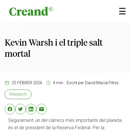
Vés al contingut
×
☰
Kevin Warsh i el triple salt
mortal
25 FEBRER 2026
4 min
Escrit per
David Macià Pérez
Research
Segurament, un del càrrecs més importants del planeta
és el de president de la Reserva Federal. Per la