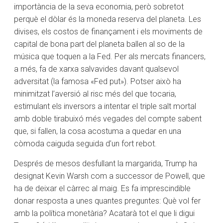
importància de la seva economia, però sobretot
perquè el dòlar és la moneda reserva del planeta. Les
divises, els costos de finançament i els moviments de
capital de bona part del planeta ballen al so de la
música que toquen a la Fed. Per als mercats financers,
a més, fa de xarxa salvavides davant qualsevol
adversitat (la famosa «Fed put»). Potser això ha
minimitzat l’aversió al risc més del que tocaria,
estimulant els inversors a intentar el triple salt mortal
amb doble tirabuixó més vegades del compte sabent
que, si fallen, la cosa acostuma a quedar en una
còmoda caiguda seguida d’un fort rebot.
Després de mesos desfullant la margarida, Trump ha
designat Kevin Warsh com a successor de Powell, que
ha de deixar el càrrec al maig. Es fa imprescindible
donar resposta a unes quantes preguntes: Què vol fer
amb la política monetària? Acatarà tot el que li digui