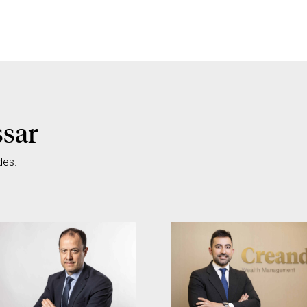
ssar
des.