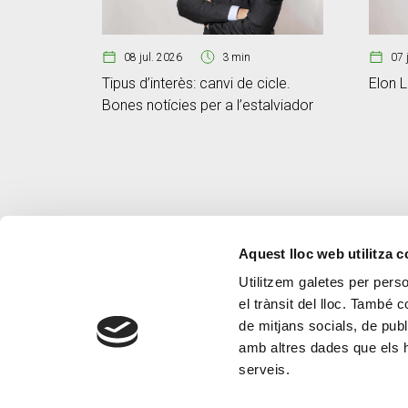
08 jul. 2026
3 min
07 
Tipus d’interès: canvi de cicle.
Elon L
Bones notícies per a l’estalviador
Aquest lloc web utilitza 
Utilitzem galetes per person
el trànsit del lloc. També 
de mitjans socials, de publ
amb altres dades que els hà
serveis.