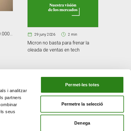
25 jun
Cibersegu
0.000
d’immuni
29 juny 2026
2 min
tecnològ
Micron no basta para frenar la
oleada de ventas en tech
Permet-les totes
ls i analitzar
EL NOSTRE GRUP
ls partners
tiu
Creand Crèdit Andorrà
Permetre la selecció
 combinar
Creand Wealth Management Espanya
els seus
Creand Wealth & Securities Luxemburg
Denega
Creand Wealth Management EE. UU.