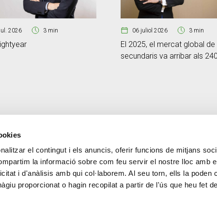
jul. 2026
3 min
06 juliol 2026
3 min
ightyear
El 2025, el mercat global de
secundaris va arribar als 24
milions de dòlars
cookies
alitzar el contingut i els anuncis, oferir funcions de mitjans socia
CONTACTE
MÉS CREAND
compartim la informació sobre com feu servir el nostre lloc amb e
+376 88 88 88
Govern Corpora
icitat i d'anàlisis amb qui col·laborem. Al seu torn, ells la poden
Actualitat
giu proporcionat o hagin recopilat a partir de l'ús que heu fet d
Espai premsa