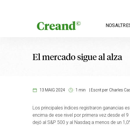
Vés al contingut
NOSALTRE
El mercado sigue al alza
13 MAIG 2024
1 min
|
Escrit per
Charles Cas
Los principales índices registraron ganancias e
encima de ese nivel por primera vez desde el 9 
dejó al S&P 500 y al Nasdaq a menos de un 1,0