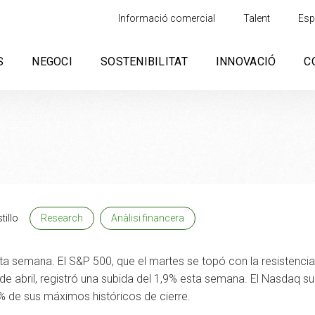
Informació comercial
Talent
Esp
S
NEGOCI
SOSTENIBILITAT
INNOVACIÓ
C
tillo
Research
Anàlisi financera
sta semana. El S&P 500, que el martes se topó con la resistencia
de abril, registró una subida del 1,9% esta semana. El Nasdaq s
% de sus máximos históricos de cierre.