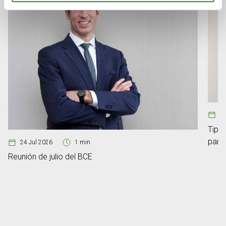
08
Tipos
para
24 Jul 2026
1 min
Reunión de julio del BCE