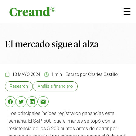
Saltar al contenido
×
☰
El mercado sigue al alza
13 MAYO 2024
1 min
Escrito por
Charles Castillo
Research
Análisis financiero
Los principales índices registraron ganancias esta
semana. El S&P 500, que el martes se topó con la
resistencia de los 5.200 puntos antes de cerrar por