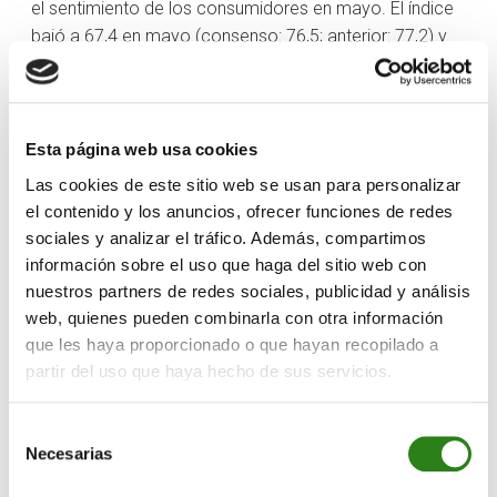
el sentimiento de los consumidores en mayo. El índice
bajó a 67,4 en mayo (consenso: 76,5; anterior: 77,2) y
mostró un aumento de las expectativas de inflación a
un año vista, del 3,2% al 3,5%.
El mercado podría experimentar una mayor volatilidad
Esta página web usa cookies
esta semana debido a los próximos datos
Las cookies de este sitio web se usan para personalizar
económicos. El martes conoceremos el IPP del mes
el contenido y los anuncios, ofrecer funciones de redes
de abril y el miércoles el IPC.
sociales y analizar el tráfico. Además, compartimos
información sobre el uso que haga del sitio web con
Informe semanal
nuestros partners de redes sociales, publicidad y análisis
web, quienes pueden combinarla con otra información
que les haya proporcionado o que hayan recopilado a
Escrito por
partir del uso que haya hecho de sus servicios.
Selección
Necesarias
de
consentimiento