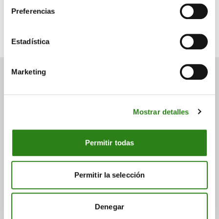
Charles Castillo
Preferencias
Senior Portfolio Manager. Creand Wealth Management
Miami
Estadística
Marketing
También puede
Mostrar detalles
interesarte
Permitir todas
Consulta a continuación otras noticias relacionadas.
Permitir la selección
Denegar