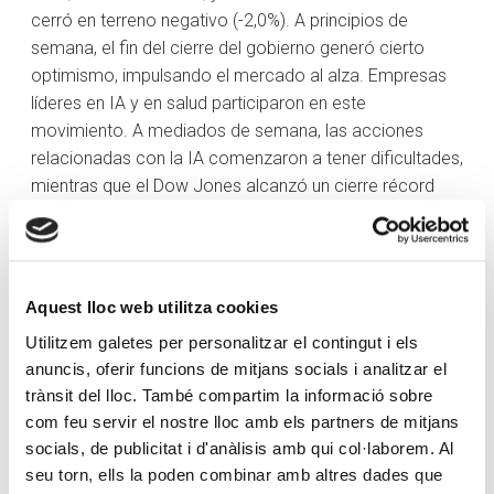
cerró en terreno negativo (-2,0%). A principios de
semana, el fin del cierre del gobierno generó cierto
optimismo, impulsando el mercado al alza. Empresas
líderes en IA y en salud participaron en este
movimiento. A mediados de semana, las acciones
relacionadas con la IA comenzaron a tener dificultades,
mientras que el Dow Jones alcanzó un cierre récord
por encima de los 48.000 puntos, impulsado por los
sectores financiero (+0,1%) e industrial (-0,9%). El índice
S&P 500 ponderado por igual destacó la rotación más
allá del crecimiento de las mega-caps, reflejando una
Aquest lloc web utilitza cookies
participación más amplia.
Utilitzem galetes per personalitzar el contingut i els
Más adelante en la semana, los comentarios
hawkish
anuncis, oferir funcions de mitjans socials i analitzar el
de la Reserva Federal redujeron las probabilidades de
trànsit del lloc. També compartim la informació sobre
com feu servir el nostre lloc amb els partners de mitjans
un recorte de tipos en diciembre a casi el 50%,
socials, de publicitat i d'anàlisis amb qui col·laborem. Al
presionando a la baja las acciones de crecimiento y las
seu torn, ells la poden combinar amb altres dades que
de alta volatilidad. El viernes se produjo un repunte