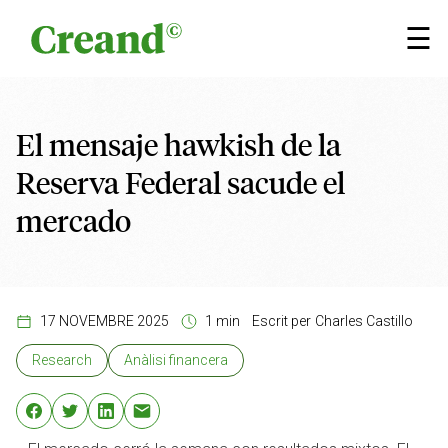
Vés al contingut
×
☰
El mensaje hawkish de la
Reserva Federal sacude el
mercado
17 NOVEMBRE 2025
1 min
Escrit per
Charles Castillo
Research
Anàlisi financera