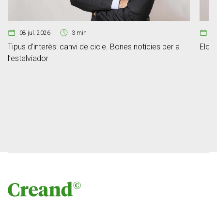
08 jul. 2026
3 min
07
Tipus d’interès: canvi de cicle. Bones notícies per a
Elon 
l’estalviador