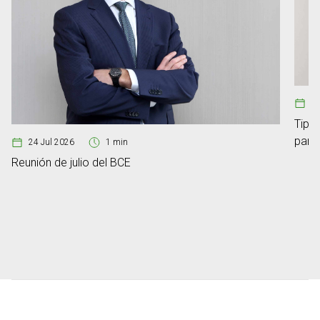
08
Tipos
para
24 Jul 2026
1 min
Reunión de julio del BCE