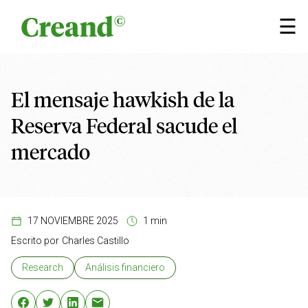
Saltar al contenido
×
☰
El mensaje hawkish de la
Reserva Federal sacude el
mercado
17 NOVIEMBRE 2025
1 min
Escrito por
Charles Castillo
Research
Análisis financiero