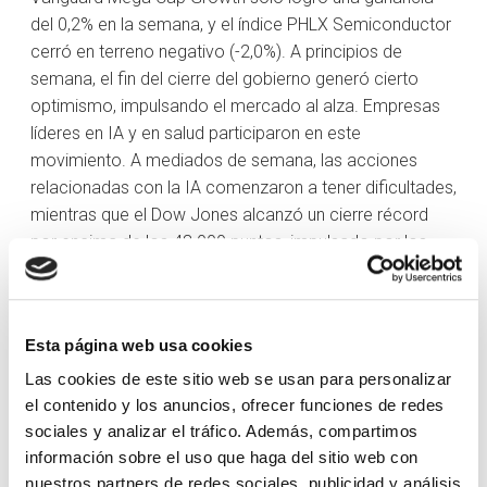
del 0,2% en la semana, y el índice PHLX Semiconductor
cerró en terreno negativo (-2,0%). A principios de
semana, el fin del cierre del gobierno generó cierto
optimismo, impulsando el mercado al alza. Empresas
líderes en IA y en salud participaron en este
movimiento. A mediados de semana, las acciones
relacionadas con la IA comenzaron a tener dificultades,
mientras que el Dow Jones alcanzó un cierre récord
por encima de los 48.000 puntos, impulsado por los
sectores financiero (+0,1%) e industrial (-0,9%). El índice
S&P 500 ponderado por igual destacó la rotación más
allá del crecimiento de las mega-caps, reflejando una
Esta página web usa cookies
participación más amplia.
Las cookies de este sitio web se usan para personalizar
Más adelante en la semana, los comentarios
hawkish
el contenido y los anuncios, ofrecer funciones de redes
de la Reserva Federal redujeron las probabilidades de
sociales y analizar el tráfico. Además, compartimos
un recorte de tipos en diciembre a casi el 50%,
información sobre el uso que haga del sitio web con
presionando a la baja las acciones de crecimiento y las
nuestros partners de redes sociales, publicidad y análisis