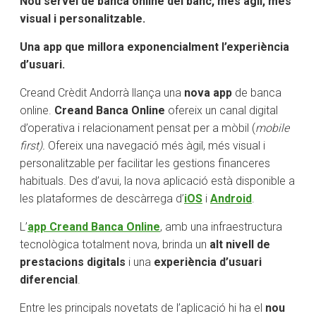
Nou servei de banca online del banc, més àgil, més
visual i personalitzable.
Una app que millora exponencialment l’experiència
d’usuari.
Creand Crèdit Andorrà llança una
nova app
de banca
online.
Creand Banca Online
ofereix un canal digital
d’operativa i relacionament pensat per a mòbil (
mobile
first).
Ofereix una navegació més àgil, més visual i
personalitzable per facilitar les gestions financeres
habituals. Des d’avui, la nova aplicació està disponible a
les plataformes de descàrrega d’
iOS
i
Android
.
L’
app Creand Banca Online
, amb una infraestructura
tecnològica totalment nova, brinda un
alt nivell de
prestacions digitals
i una
experiència d’usuari
diferencial
.
Entre les principals novetats de l’aplicació hi ha el
nou