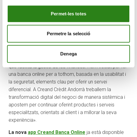
informació i
millores en la navegació i en la
usabilitat
. Es presenta amb una línia gràfica neta i
Permet-les totes
elegant, de
fàcil accés
, i amb un
funcionament
completament intuïtiu
.
Permetre la selecció
Sandra Sancho, responsable de Banca Online i Nous
Canals de Creand Crèdit Andorrà ha explicat que «Com
a banca pionera en serveis digitals hem posat al
Denega
mercat una banca online
mobile first
pionera al sector,
que facilita la gestió de les finances. Hem vetllat per fer
una banca online per a tothom, basada en la usabilitat i
la seguretat, elements clau per oferir un servei
diferencial. A Creand Crèdit Andorrà treballem la
transformació digital del negoci de manera sistèmica i
apostem per continuar oferint productes i serveis
especialitzats, orientats al client i a millorar la seva
experiència».
La nova
app Creand Banca Online
ja està disponible