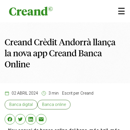
Vés al contingut
×
☰
Creand Crèdit Andorrà llança
la nova app Creand Banca
Online
02 ABRIL 2024
3 min
Escrit per
Creand
Banca digital
Banca online