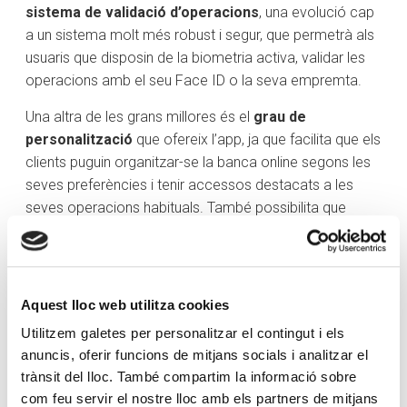
sistema de validació d’operacions
, una evolució cap
a un sistema molt més robust i segur, que permetrà als
usuaris que disposin de la biometria activa, validar les
operacions amb el seu Face ID o la seva empremta.
Una altra de les grans millores és el
grau de
personalització
que ofereix l’app, ja que facilita que els
clients puguin organitzar-se la banca online segons les
seves preferències i tenir accessos destacats a les
seves operacions habituals. També possibilita que
puguin fer un seguiment més còmode dels diferents
instruments financers o dels elements que l’usuari ha
marcat com a preferits. Això permet fer operacions en
molt pocs clics i de manera molt més intuïtiva, com els
Aquest lloc web utilitza cookies
accessos ràpids amb Operar i Bizum. Aquesta iniciativa,
Utilitzem galetes per personalitzar el contingut i els
juntament amb un nou sistema de notificacions
anuncis, oferir funcions de mitjans socials i analitzar el
activables, com ara l’avís del cobrament de la nòmina,
trànsit del lloc. També compartim la informació sobre
de recepció de transferència o de reintegrament de
com feu servir el nostre lloc amb els partners de mitjans