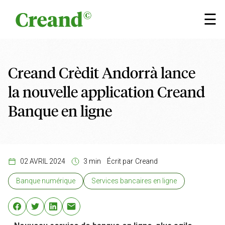
Aller au contenu
×
☰
Creand Crèdit Andorrà lance
la nouvelle application Creand
Banque en ligne
02 AVRIL 2024
3 min
Écrit par
Creand
Banque numérique
Services bancaires en ligne