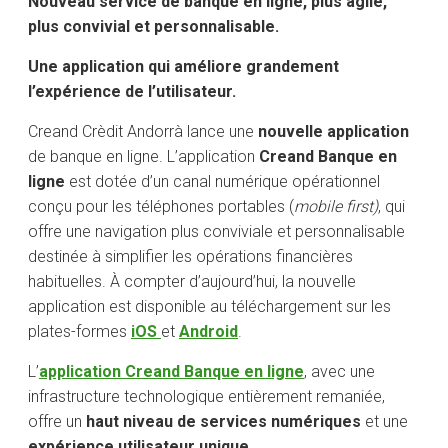
Nouveau service de banque en ligne, plus agile,
plus convivial et personnalisable.
Une application qui améliore grandement
l’expérience de l’utilisateur.
Creand Crèdit Andorrà lance une
nouvelle application
de banque en ligne. L’application
Creand Banque en
ligne
est dotée d’un canal numérique opérationnel
conçu pour les téléphones portables (
mobile first)
, qui
offre une navigation plus conviviale et personnalisable
destinée à simplifier les opérations financières
habituelles. À compter d’aujourd’hui, la nouvelle
application est disponible au téléchargement sur les
plates-formes
iOS
et
Android
.
L’
application Creand Banque en ligne
, avec une
infrastructure technologique entièrement remaniée,
offre un
haut niveau de services numériques
et une
‌expérience utilisateur unique‌
.