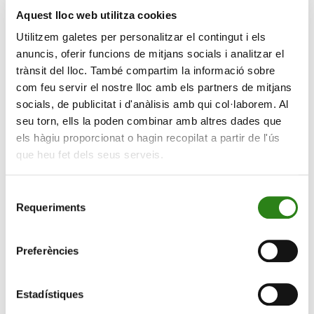
manière très intuitive, par exemple grâce aux raccourcis
Aquest lloc web utilitza cookies
Operar et Bizum. Combinée au nouveau système de
Utilitzem galetes per personalitzar el contingut i els
notifications activables (avis de paiement de salaire, de
anuncis, oferir funcions de mitjans socials i analitzar el
réception d’un virement, de retrait au guichet, etc.),
trànsit del lloc. També compartim la informació sobre
cette initiative permet aux clients de bénéficier d’un
com feu servir el nostre lloc amb els partners de mitjans
contrôle maximum sur leurs finances.
socials, de publicitat i d'anàlisis amb qui col·laborem. Al
Les utilisateurs de l’
application Creand Banque en
seu torn, ells la poden combinar amb altres dades que
ligne
bénéficieront d’
améliorations au niveau des
els hàgiu proporcionat o hagin recopilat a partir de l'ús
canaux de communication
avec l’établissement, grâce
que heu fet dels seus serveis.
à un module « Mon conseiller » renouvelé et à une boîte
aux lettres dans laquelle leur seront remis la
Selecció
correspondance, les notifications ainsi que les rapports
Requeriments
de
et documents pertinents qui leur sont destinés.
consentiment
Preferències
Pour ce qui est de la section relative aux marchés, les
fonctionnalités permettant de consulter les
investissements et de suivre leur évolution ont été
Estadístiques
étendues. ‌Par ailleurs, le nouveau service inclut une vue