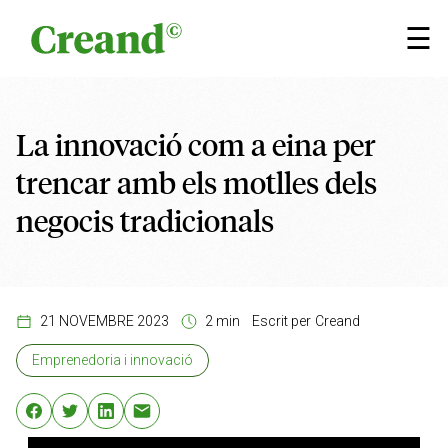
Vés al contingut
×
☰
La innovació com a eina per
trencar amb els motlles dels
negocis tradicionals
21 NOVEMBRE 2023
2 min
Escrit per
Creand
Emprenedoria i innovació