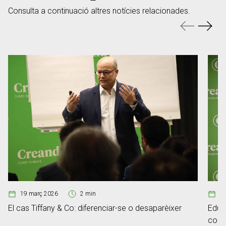
Consulta a continuació altres notícies relacionades.
19 març 2026
2 min
1
El cas Tiffany & Co: diferenciar-se o desaparèixer
Edua
compr