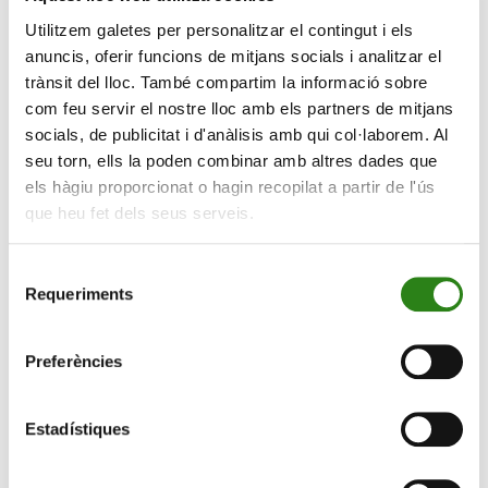
format digital i presentant els productes a través de la
Utilitzem galetes per personalitzar el contingut i els
pantalla, sempre, això sí, amb una aposta clara per
anuncis, oferir funcions de mitjans socials i analitzar el
l’atenció al client. Per tal de mantenir el creixement de
trànsit del lloc. També compartim la informació sobre
la companyia, Werner ha explicat que des del
com feu servir el nostre lloc amb els partners de mitjans
començament es va voler fer un pas més enllà
socials, de publicitat i d'anàlisis amb qui col·laborem. Al
«enfocant-nos en la innovació i amb la utilització de la
seu torn, ells la poden combinar amb altres dades que
intel·ligència artificial», una eina que ha permès «fer
els hàgiu proporcionat o hagin recopilat a partir de l'ús
estudis molt profunds» que s’han culminat en
que heu fet dels seus serveis.
«productes eficaços, innovadors i tecnològics».
Selecció
Per la seva banda, el soci de Pear VC, Pepe Agell, ha
Requeriments
de
exposat com la seva trajectòria com a emprenedor, i
consentiment
després com a inversor, l’han ajudat «a ser un millor
Preferències
líder» i establir les bases d’un bon lideratge «en un món
canviant on tot va molt ràpid i es requereix molta
capacitat d’adaptació».
Estadístiques
Pear VC és un fons de capital de risc americà que