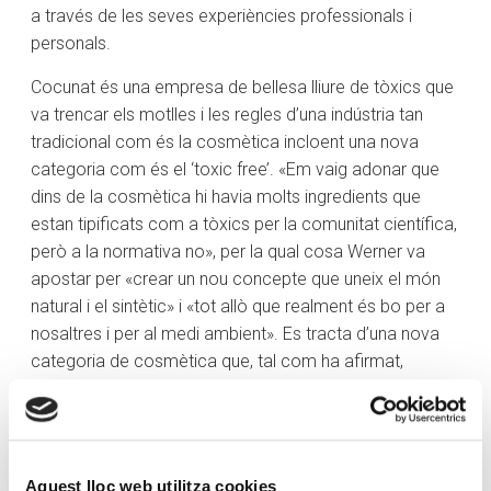
a través de les seves experiències professionals i
personals.
Cocunat és una empresa de bellesa lliure de tòxics que
va trencar els motlles i les regles d’una indústria tan
tradicional com és la cosmètica incloent una nova
categoria com és el ‘toxic free’. «Em vaig adonar que
dins de la cosmètica hi havia molts ingredients que
estan tipificats com a tòxics per la comunitat científica,
però a la normativa no», per la qual cosa Werner va
apostar per «crear un nou concepte que uneix el món
natural i el sintètic» i «tot allò que realment és bo per a
nosaltres i per al medi ambient». Es tracta d’una nova
categoria de cosmètica que, tal com ha afirmat,
compta amb dos milions de cerques diàries a internet.
Una altra de les decisions que es va prendre des de
Cocunat va ser «la disrupció dins del sector» canviant la
relació entre la cosmètica i la persona fent el salt al
Aquest lloc web utilitza cookies