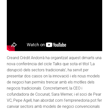
Creand Crèdit Andorrà ha organitzat aquest dimarts una
nova conferència del cicle Talks que sota el títol ‘La
disrupció dels sectors tradicionals’, ha servit per
presentar dos casos on la innovació i els nous models
de negoci han permès trencar amb els motlles dels
negocis tradicionals. Concretament, la CEO i
cofundadora de Cocunat, Sara Werner, i el soci de Pear
VC, Pepe Agell, han abordat com l’emprenedoria pot fer
canviar sectors amb models de negoci convencionals