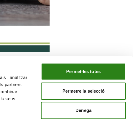
Permet-les totes
ls i analitzar
EL NOSTRE GRUP
ls partners
tiu
Creand Crèdit Andorrà
Permetre la selecció
 combinar
Creand Wealth Management Espanya
els seus
Creand Wealth & Securities Luxemburg
Denega
Creand Wealth Management EE. UU.