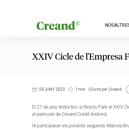
Vés al contingut
NOSALTRE
XXIV Cicle de l'Empresa 
09 JUNY 2023
1 min
|
Escrit per
Creand
El 27 de juny tindrà lloc a l’Anyós Park el XXIV 
el patrocini de Creand Crèdit Andorrà.
Hi participaran els ponents següents: Manola Br