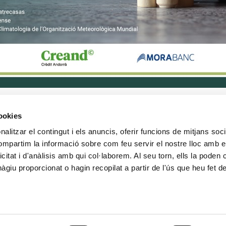
cookies
alitzar el contingut i els anuncis, oferir funcions de mitjans socia
CONTACTE
MÉS CREAND
compartim la informació sobre com feu servir el nostre lloc amb e
+376 88 88 88
Govern Corpora
icitat i d'anàlisis amb qui col·laborem. Al seu torn, ells la poden
Actualitat
giu proporcionat o hagin recopilat a partir de l'ús que heu fet d
Espai premsa