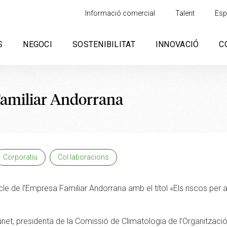
Informació comercial
Talent
Esp
S
NEGOCI
SOSTENIBILITAT
INNOVACIÓ
C
Familiar Andorrana
Corporatiu
Col·laboracions
Cicle de l’Empresa Familiar Andorrana amb el títol «Els riscos per 
unet, presidenta de la Comissió de Climatologia de l’Organitzac