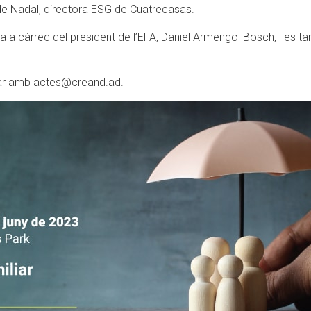
h de Nadal, directora ESG de Cuatrecasas.
da a càrrec del president de l’EFA, Daniel Armengol Bosch, i es
ctar amb actes@creand.ad.